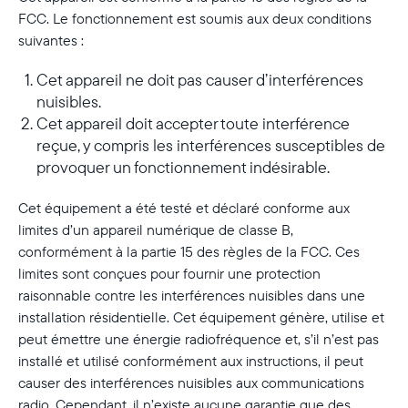
FCC. Le fonctionnement est soumis aux deux conditions
suivantes :
Cet appareil ne doit pas causer d’interférences
nuisibles.
Cet appareil doit accepter toute interférence
reçue, y compris les interférences susceptibles de
provoquer un fonctionnement indésirable.
Sélectionnez votre localisation
Cet équipement a été testé et déclaré conforme aux
limites d’un appareil numérique de classe B,
Actuelle
conformément à la partie 15 des règles de la FCC. Ces
France
Français
limites sont conçues pour fournir une protection
raisonnable contre les interférences nuisibles dans une
Choisissez votre localisation
installation résidentielle. Cet équipement génère, utilise et
peut émettre une énergie radiofréquence et, s’il n’est pas
installé et utilisé conformément aux instructions, il peut
causer des interférences nuisibles aux communications
Choisir la langue:
radio. Cependant, il n’existe aucune garantie que des