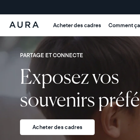
Acheter des cadres
Comment ça
Aura Frames
PARTAGE ET CONNECTE
Exposez vos
souvenirs préfé
Acheter des cadres