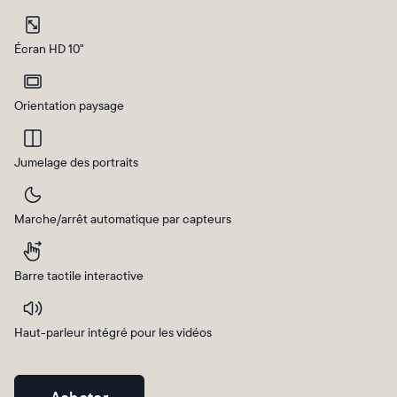
Sélectionnez votre localisation
Écran HD 10"
Actuelle
Orientation paysage
France
Français
Choisissez votre localisation
Jumelage des portraits
Marche/arrêt automatique par capteurs
Choisir la langue:
Barre tactile interactive
Haut-parleur intégré pour les vidéos
Continuer