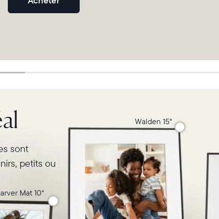
Acheter
al
Walden 15"
res sont
irs, petits ou
arver Mat 10"