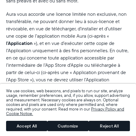
sans préavis et avec ou sans motif.
Aura vous accorde une licence limitée non exclusive, non
transférable, ne pouvant donner lieu à sous-licence et
révocable, en vue de télécharger, d’installer et d’utiliser
une copie de l’application mobile Aura (ci-après «
l’Application
»), et en vue d’exécuter cette copie de
l’Application uniquement à des fins personnelles. En outre,
en ce qui concerne toute application accessible par
l’intermédiaire de l’App Store d’Apple ou téléchargée à
partir de celui-ci (ci-après une « Application provenant de
l’App Store »), vous ne devrez utiliser l’Application
provenant de l’App Store que sur un produit de marque
We use cookies, web beacons, and pixels to run our site, analyze
Apple fonctionnant sous Apple iOS et conformément aux «
usage, remember preferences, and, if you allow, support advertising
and measurement. Necessary cookies are always on. Optional
Règles d’utilisation » énoncées dans les Conditions
cookies and pixels are used only where permitted and, where
d’utilisation de l’App Store d’Apple.
required, with your consent. Read more in our
Privacy Policy and
Cookie Notice.
Votre licence concédée en faveur d’Aura
Accept All
Customize
Reject All
Les Services Aura permettent aux Utilisateurs de charger