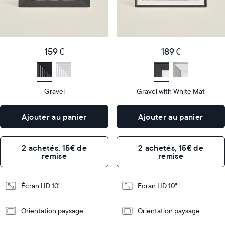
Product
Product
details
details
159
189
Price
Price
€
159 €
€
189 €
Display
10"
Display
10"
size
Diagonal
size
Diagonal
Gravel
Gravel with White Mat
Display
Display
HD
HD
type
type
Ajouter au panier
Ajouter au panier
26,6cm
26,6cm
×
×
Dimensions
18,5cm
Dimensions
18,5cm
2 achetés, 15€ de
2 achetés, 15€ de
×
×
remise
remise
5,3cm
5,3cm
Design
Design
Écran HD 10"
Écran HD 10"
Frame
Frame
Orientation paysage
Orientation paysage
Features
Features