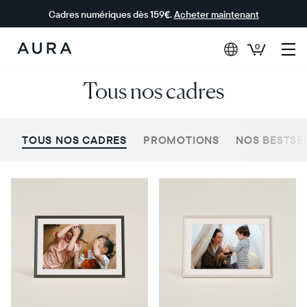
Cadres numériques dès 159€.
Acheter maintenant
0
Aura Frames
Tous nos cadres
TOUS NOS CADRES
PROMOTIONS
NOS BESTSE