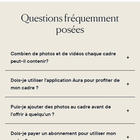
Choisir la langue:
Questions fréquemment
posées
Continuer
Combien de photos et de vidéos chaque cadre
peut-il contenir?
Les cadres utilisent le propre stockage cloud
Dois-je utiliser l'application Aura pour profiter de
sécurisé d'Aura, vous permettant d'ajouter un
mon cadre ?
nombre illimité de photos et de vidéos via
l'application, par e-mail, sur le web, à l'aide du
Oui, l'application Aura est nécessaire pour la
scanner intégré à l'application ou en les partageant
Puis-je ajouter des photos au cadre avant de
configuration, l'invitation des proches et le réglage
directement depuis votre pellicule.
l'offrir à quelqu'un ?
des paramètres de votre cadre.
Oui ! Vous pouvez précharger n'importe quel cadre
Dois-je payer un abonnement pour utiliser mon
Aura avec des photos, des vidéos et un message