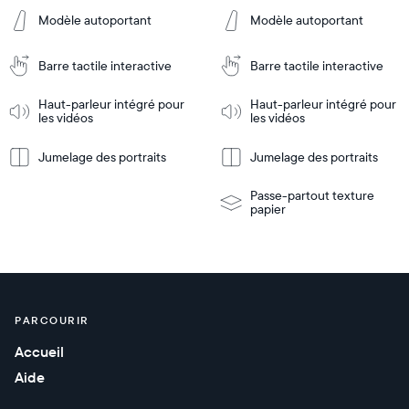
Modèle autoportant
Modèle autoportant
Ajouter
Ajouter
au
au
Barre tactile interactive
Barre tactile interactive
panier
panier
Tabletop
Tabletop
or
Haut-parleur intégré pour
Haut-parleur intégré pour
les vidéos
les vidéos
wall-
En
mount
En
Tabletop
Tabletop
savoir
savoir
or
Jumelage des portraits
Jumelage des portraits
plus
plus
wall-
mount
Passe-partout texture
papier
PARCOURIR
Accueil
Aide