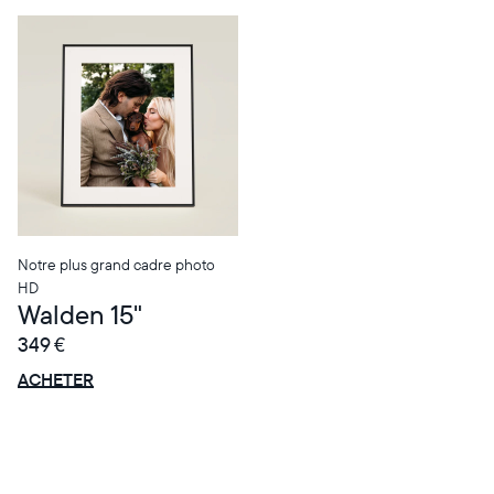
Sélectionnez votre localisation
Notre plus grand cadre photo
HD
Walden 15"
Actuelle
349 €
France
Français
OFFRE
0 € OFFERTS
ACHETER
Choisissez votre localisation