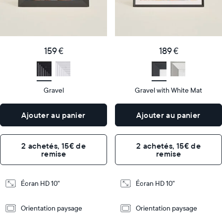
Product
Product
details
details
159
189
Price
Price
€
159 €
€
189 €
Display
10"
Display
10"
size
Diagonal
size
Diagonal
Gravel
Gravel with White Mat
Display
Display
HD
HD
type
type
Ajouter au panier
Ajouter au panier
26,6cm
26,6cm
×
×
Dimensions
18,5cm
Dimensions
18,5cm
2 achetés, 15€ de
2 achetés, 15€ de
×
×
remise
remise
5,3cm
5,3cm
Design
Design
Écran HD 10"
Écran HD 10"
Frame
Frame
Orientation paysage
Orientation paysage
Features
Features