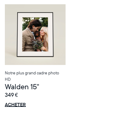
Sélectionnez votre localisation
Notre plus grand cadre photo
HD
Walden 15"
Actuelle
349 €
France
Français
OFFRE
0 € OFFERTS
ACHETER
Choisissez votre localisation