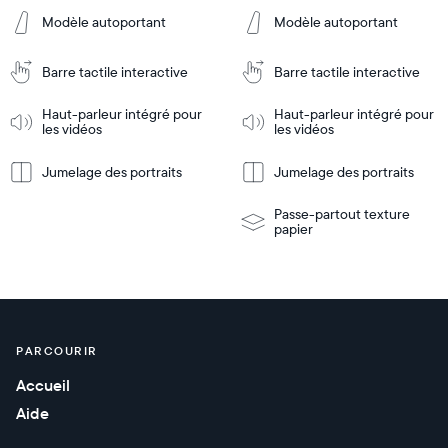
Modèle autoportant
Modèle autoportant
Ajouter
Ajouter
au
au
Barre tactile interactive
Barre tactile interactive
panier
panier
Tabletop
Tabletop
or
Haut-parleur intégré pour
Haut-parleur intégré pour
les vidéos
les vidéos
wall-
En
mount
En
Tabletop
Tabletop
savoir
savoir
or
Jumelage des portraits
Jumelage des portraits
plus
plus
wall-
mount
Passe-partout texture
papier
PARCOURIR
Accueil
Aide