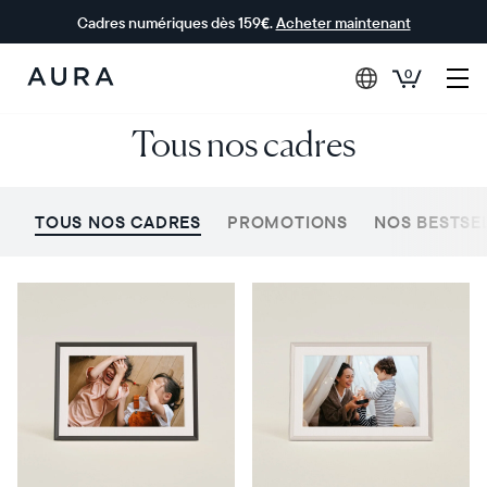
Cadres numériques dès 159€.
Acheter maintenant
0
Aura Frames
Tous nos cadres
TOUS NOS CADRES
PROMOTIONS
NOS BESTSE