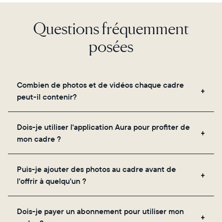
Choisir la langue:
Questions fréquemment
posées
Continuer
Combien de photos et de vidéos chaque cadre
peut-il contenir?
Les cadres utilisent le propre stockage cloud
Dois-je utiliser l'application Aura pour profiter de
sécurisé d'Aura, vous permettant d'ajouter un
mon cadre ?
nombre illimité de photos et de vidéos via
l'application, par e-mail, sur le web, à l'aide du
Oui, l'application Aura est nécessaire pour la
scanner intégré à l'application ou en les partageant
Puis-je ajouter des photos au cadre avant de
configuration, l'invitation des proches et le réglage
directement depuis votre pellicule.
l'offrir à quelqu'un ?
des paramètres de votre cadre.
Oui ! Vous pouvez précharger n'importe quel cadre
Dois-je payer un abonnement pour utiliser mon
Aura avec des photos, des vidéos et un message