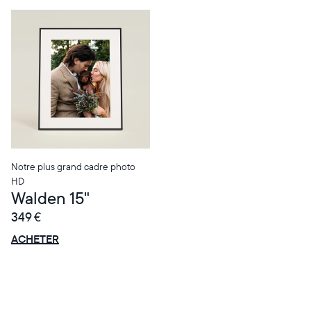
Sélectionnez votre localisation
Notre plus grand cadre photo
HD
Walden 15"
Actuelle
349 €
France
Français
OFFRE
0 € OFFERTS
ACHETER
Choisissez votre localisation