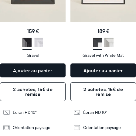
Product
Product
details
details
159
189
Price
Price
€
159 €
€
189 €
Display
10"
Display
10"
size
Diagonal
size
Diagonal
Gravel
Gravel with White Mat
Display
Display
HD
HD
type
type
Ajouter au panier
Ajouter au panier
26,6cm
26,6cm
×
×
Dimensions
18,5cm
Dimensions
18,5cm
2 achetés, 15€ de
2 achetés, 15€ de
×
×
remise
remise
5,3cm
5,3cm
Design
Design
Écran HD 10"
Écran HD 10"
Frame
Frame
Orientation paysage
Orientation paysage
Features
Features