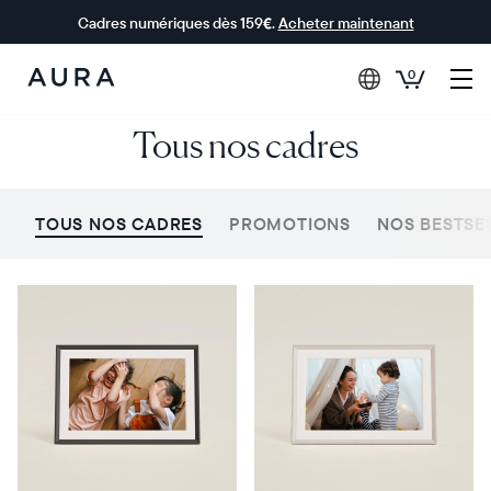
Cadres numériques dès 159€.
Acheter maintenant
0
Aura Frames
Tous nos cadres
TOUS NOS CADRES
PROMOTIONS
NOS BESTSE