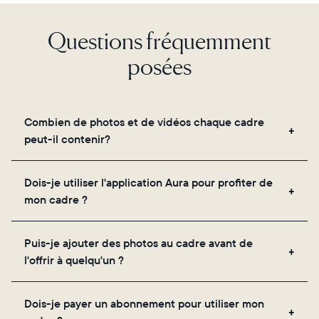
Choisir la langue:
Questions fréquemment
posées
Continuer
Combien de photos et de vidéos chaque cadre
peut-il contenir?
Les cadres utilisent le propre stockage cloud
Dois-je utiliser l'application Aura pour profiter de
sécurisé d'Aura, vous permettant d'ajouter un
mon cadre ?
nombre illimité de photos et de vidéos via
l'application, par e-mail, sur le web, à l'aide du
Oui, l'application Aura est nécessaire pour la
scanner intégré à l'application ou en les partageant
Puis-je ajouter des photos au cadre avant de
configuration, l'invitation des proches et le réglage
directement depuis votre pellicule.
l'offrir à quelqu'un ?
des paramètres de votre cadre.
Oui ! Vous pouvez précharger n'importe quel cadre
Dois-je payer un abonnement pour utiliser mon
Aura avec des photos, des vidéos et un message