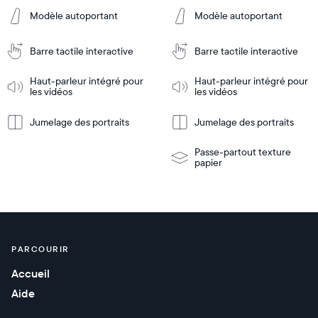
Modèle autoportant
Modèle autoportant
Ajouter
Ajouter
au
au
Barre tactile interactive
Barre tactile interactive
panier
panier
Tabletop
Tabletop
or
Haut-parleur intégré pour
Haut-parleur intégré pour
les vidéos
les vidéos
wall-
En
mount
En
Tabletop
Tabletop
savoir
savoir
or
Jumelage des portraits
Jumelage des portraits
plus
plus
wall-
mount
Passe-partout texture
papier
PARCOURIR
Accueil
Aide