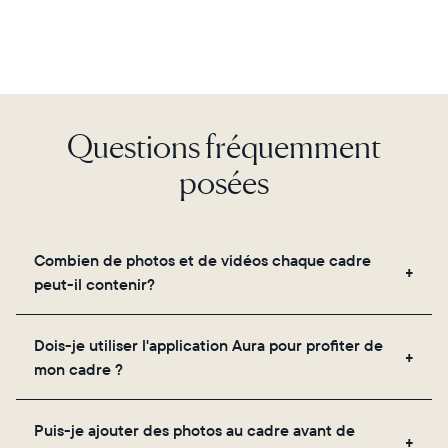
Sélectionnez votre localisation
Questions fréquemment
Actuelle
posées
France
Français
Choisissez votre localisation
Combien de photos et de vidéos chaque cadre
peut-il contenir?
Choisir la langue:
Les cadres utilisent le propre stockage cloud
Dois-je utiliser l'application Aura pour profiter de
sécurisé d'Aura, vous permettant d'ajouter un
mon cadre ?
nombre illimité de photos et de vidéos via
l'application, par e-mail, sur le web, à l'aide du
Oui, l'application Aura est nécessaire pour la
Continuer
scanner intégré à l'application ou en les partageant
Puis-je ajouter des photos au cadre avant de
configuration, l'invitation des proches et le réglage