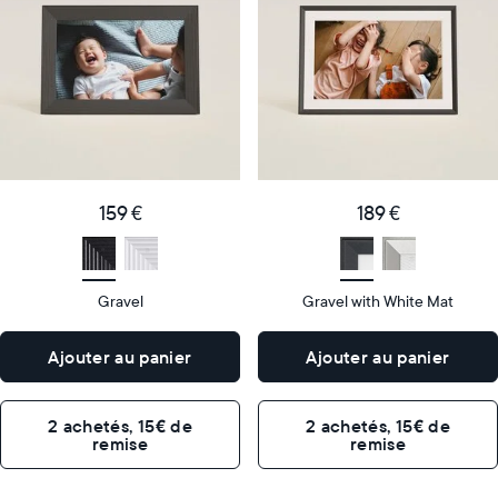
le
le
plus
plus
populaire
vendu
Product
Product
details
details
159
189
Price
Price
€
159 €
€
189 €
Display
10"
Display
10"
size
Diagonal
size
Diagonal
Gravel
Gravel with White Mat
Display
Display
HD
HD
type
type
Ajouter au panier
Ajouter au panier
26,6cm
26,6cm
×
×
Dimensions
18,5cm
Dimensions
18,5cm
2 achetés, 15€ de
2 achetés, 15€ de
×
×
remise
remise
5,3cm
5,3cm