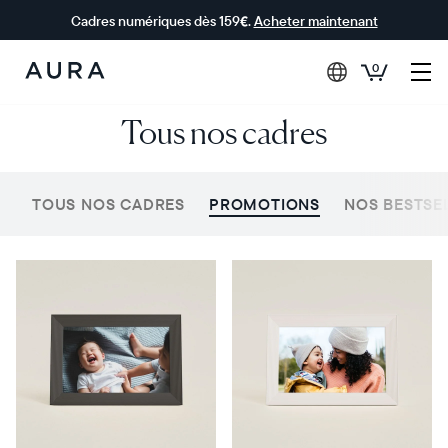
Cadres numériques dès 159€.
Acheter maintenant
0
Aura Frames
Tous nos cadres
TOUS NOS CADRES
PROMOTIONS
NOS BESTSE