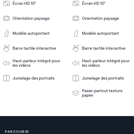
Design
Design
Écran HD 10"
Écran HD 10"
Frame
Frame
Orientation paysage
Orientation paysage
Features
Features
Modèle autoportant
Modèle autoportant
Ajouter
Ajouter
au
au
Barre tactile interactive
Barre tactile interactive
panier
panier
Tabletop
Tabletop
or
Haut-parleur intégré pour
Haut-parleur intégré pour
les vidéos
les vidéos
wall-
En
mount
En
Tabletop
Tabletop
savoir
savoir
or
Jumelage des portraits
Jumelage des portraits
plus
plus
wall-
mount
Passe-partout texture
papier
PARCOURIR