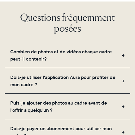
Choisir la langue:
Questions fréquemment
posées
Continuer
Combien de photos et de vidéos chaque cadre
peut-il contenir?
Les cadres utilisent le propre stockage cloud
Dois-je utiliser l'application Aura pour profiter de
sécurisé d'Aura, vous permettant d'ajouter un
mon cadre ?
nombre illimité de photos et de vidéos via
l'application, par e-mail, sur le web, à l'aide du
Oui, l'application Aura est nécessaire pour la
scanner intégré à l'application ou en les partageant
Puis-je ajouter des photos au cadre avant de
configuration, l'invitation des proches et le réglage
directement depuis votre pellicule.
l'offrir à quelqu'un ?
des paramètres de votre cadre.
Oui ! Vous pouvez précharger n'importe quel cadre
Dois-je payer un abonnement pour utiliser mon
Aura avec des photos, des vidéos et un message