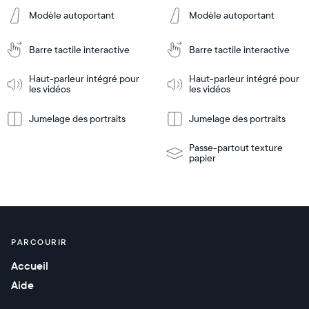
Modèle autoportant
Modèle autoportant
Ajouter
Ajouter
au
au
Barre tactile interactive
Barre tactile interactive
panier
panier
Tabletop
Tabletop
or
Haut-parleur intégré pour
Haut-parleur intégré pour
les vidéos
les vidéos
wall-
En
mount
En
Tabletop
Tabletop
savoir
savoir
or
Jumelage des portraits
Jumelage des portraits
plus
plus
wall-
mount
Passe-partout texture
papier
PARCOURIR
Accueil
Aide