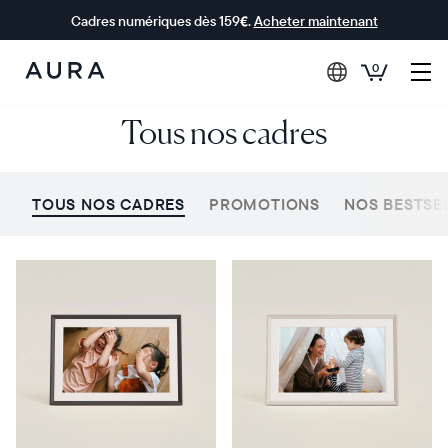
Cadres numériques dès 159€.
Acheter maintenant
0
Aura Frames
Tous nos cadres
TOUS NOS CADRES
PROMOTIONS
NOS BESTSE