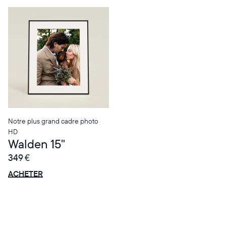
Sélectionnez votre localisation
Notre plus grand cadre photo
HD
Walden 15"
Actuelle
349 €
France
Français
OFFRE
0 € OFFERTS
ACHETER
Choisissez votre localisation