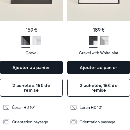
Product
Product
details
details
159
189
Price
Price
€
159 €
€
189 €
Display
10"
Display
10"
size
Diagonal
size
Diagonal
Gravel
Gravel with White Mat
Display
Display
HD
HD
type
type
Ajouter au panier
Ajouter au panier
26,6cm
26,6cm
×
×
Dimensions
18,5cm
Dimensions
18,5cm
2 achetés, 15€ de
2 achetés, 15€ de
×
×
remise
remise
5,3cm
5,3cm
Design
Design
Écran HD 10"
Écran HD 10"
Frame
Frame
Orientation paysage
Orientation paysage
Features
Features