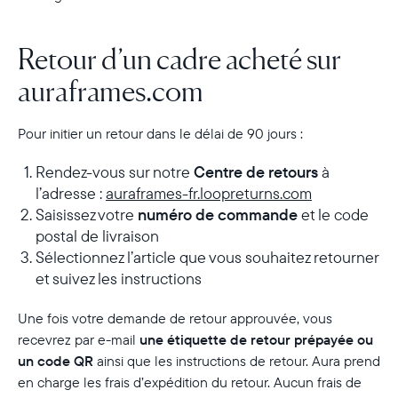
Retour d’un cadre acheté sur
auraframes.com
Pour initier un retour dans le délai de 90 jours :
Rendez-vous sur notre
Centre de retours
à
l’adresse :
auraframes-fr.loopreturns.com
Saisissez votre
numéro de commande
et le code
postal de livraison
Sélectionnez l’article que vous souhaitez retourner
et suivez les instructions
Une fois votre demande de retour approuvée, vous
recevrez par e-mail
une étiquette de retour prépayée ou
Sélectionnez votre localisation
un code QR
ainsi que les instructions de retour. Aura prend
en charge les frais d’expédition du retour. Aucun frais de