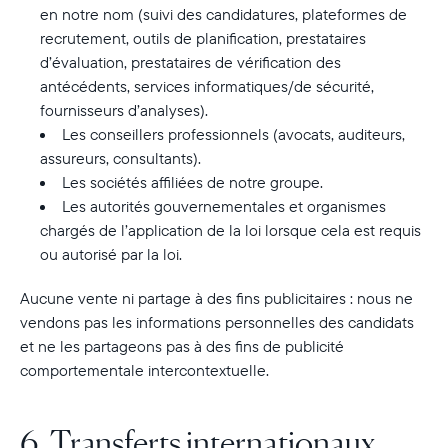
en notre nom (suivi des candidatures, plateformes de
recrutement, outils de planification, prestataires
d’évaluation, prestataires de vérification des
antécédents, services informatiques/de sécurité,
Sélectionnez votre localisation
fournisseurs d’analyses).
Les conseillers professionnels (avocats, auditeurs,
Actuelle
assureurs, consultants).
Les sociétés affiliées de notre groupe.
France
Français
Les autorités gouvernementales et organismes
chargés de l’application de la loi lorsque cela est requis
Choisissez votre localisation
ou autorisé par la loi.
Aucune vente ni partage à des fins publicitaires :
nous ne
vendons pas les informations personnelles des candidats
Choisir la langue:
et ne les partageons pas à des fins de publicité
comportementale intercontextuelle.
6. Transferts internationaux
Continuer