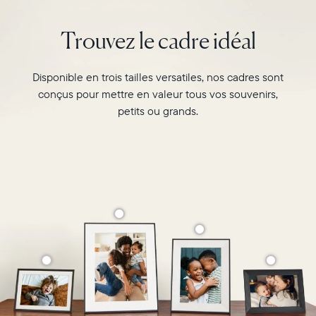
orientation
double,
Trouvez le cadre idéal
il
peut
être
Disponible en trois tailles versatiles, nos cadres sont
suspendu
conçus pour mettre en valeur tous vos souvenirs,
au
petits ou grands.
mur
Sélectionnez votre localisation
ou
posé
sur
Actuelle
une
table,
France
Français
transformant
ainsi
Choisissez votre localisation
vos
moments
favoris
en
souvenirs
Choisir la langue:
mémorables.