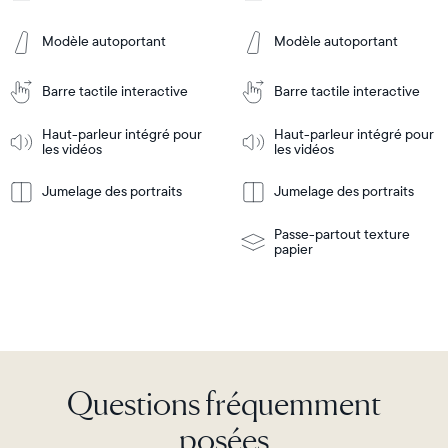
Frame
Frame
Features
Features
Modèle autoportant
Modèle autoportant
Barre tactile interactive
Barre tactile interactive
Ajouter
Ajouter
au
au
panier
panier
Haut-parleur intégré pour
Haut-parleur intégré pour
Tabletop
Tabletop
les vidéos
les vidéos
or
wall-
Jumelage des portraits
Jumelage des portraits
En
mount
En
Tabletop
Tabletop
savoir
savoir
or
plus
plus
wall-
Passe-partout texture
mount
papier
Questions fréquemment
posées