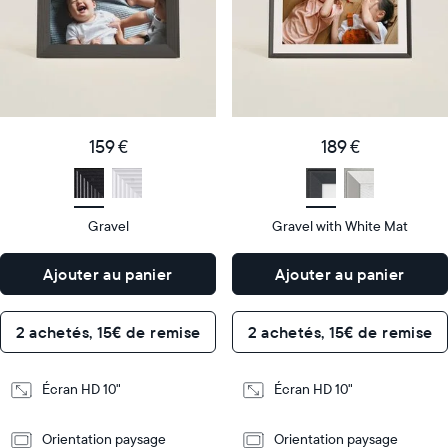
populaire
vendu
Product
Product
details
details
159
189
Price
Price
€
159 €
€
189 €
Display
10"
Display
10"
size
Diagonal
size
Diagonal
Gravel
Gravel with White Mat
Display
Display
HD
HD
type
type
Ajouter au panier
Ajouter au panier
26,6cm
26,6cm
×
×
Dimensions
18,5cm
Dimensions
18,5cm
2 achetés, 15€ de remise
2 achetés, 15€ de remise
×
×
5,3cm
5,3cm
Écran HD 10"
Écran HD 10"
Design
Design
Orientation paysage
Orientation paysage