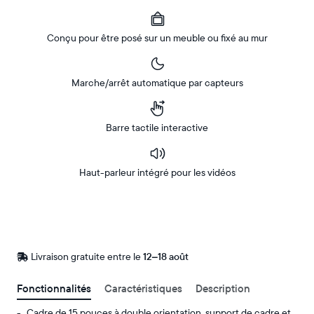
Conçu pour être posé sur un meuble ou fixé au mur
Marche/arrêt automatique par capteurs
Barre tactile interactive
Haut-parleur intégré pour les vidéos
Acheter
Sur
Amazon
Livraison gratuite entre le
Livraison
12–18 août
gratuite
d’ici
Fonctionnalités
Caractéristiques
Description
le
Cadre de 15 pouces à double orientation, support de cadre et