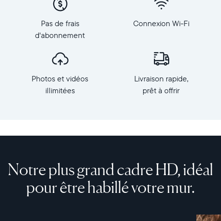
depuis
1 200
votre
Dimensions
Pas de frais
Connexion Wi-Fi
téléphone
du
d'abonnement
vers
cadre :
Walden,
39,8
le
x
plus
32,3
Photos et vidéos
Livraison rapide,
grand
x
cadre
illimitées
prêt à offrir
3 cm
photo
Poids :
HD
1,65
d'Aura.
kg
Fabriqué
avec
Wi-
des
Fi :
Notre plus grand cadre HD, idéal
matériaux
routeur
haut
compatible
pour être habillé votre mur.
de
diffusion
gamme,
en
Walden
2,4
est
ou