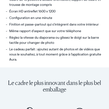
trousse de montage compris
Écran HD antireflet 1600 x 1200
Configuration en une minute
Finition et passe-partout qui s’intègrent dans votre intérieur
Même rapport d’aspect que sur votre téléphone
Réglez la vitesse du diaporama ou glissez le doigt sur la barre
tactile pour changer de photo
Le cadeau parfait : ajoutez autant de photos et de vidéos que
vous le souhaitez, à tout moment grâce à l'application gratuite
Aura.
Partagez
Écran :
un
15"
nombre
(diagonale
Le cadre le plus innovant dans le plus bel
illimité
38,1 cm),
de
double
emballage
photos
orientation
et
Résolution :
de
1 600
vidéos
x