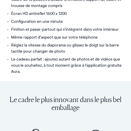
trousse de montage compris
Écran HD antireflet 1600 x 1200
Configuration en une minute
Finition et passe-partout qui s’intègrent dans votre intérieur
Même rapport d’aspect que sur votre téléphone
Réglez la vitesse du diaporama ou glissez le doigt sur la barre
tactile pour changer de photo
Le cadeau parfait : ajoutez autant de photos et de vidéos que
vous le souhaitez, à tout moment grâce à l'application gratuite
Aura.
Partagez
Écran :
un
15"
nombre
(diagonale
Le cadre le plus innovant dans le plus bel
illimité
38,1 cm),
de
double
emballage
photos
orientation
et
Résolution :
de
1 600
vidéos
x