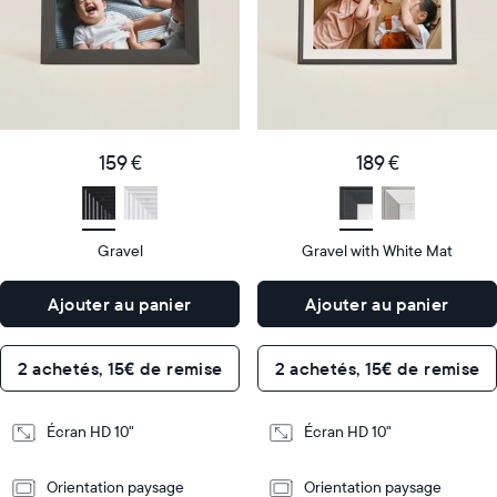
populaire
vendu
Product
Product
details
details
159
189
Price
Price
€
159 €
€
189 €
Display
10"
Display
10"
size
Diagonal
size
Diagonal
Gravel
Gravel with White Mat
Display
Display
HD
HD
type
type
Ajouter au panier
Ajouter au panier
26,6cm
26,6cm
×
×
Dimensions
18,5cm
Dimensions
18,5cm
2 achetés, 15€ de remise
2 achetés, 15€ de remise
×
×
5,3cm
5,3cm
Écran HD 10"
Écran HD 10"
Design
Design
Orientation paysage
Orientation paysage