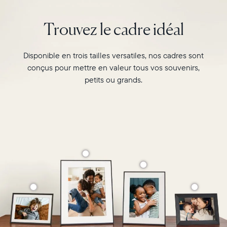
orientation
double,
Trouvez le cadre idéal
il
peut
être
Disponible en trois tailles versatiles, nos cadres sont
suspendu
conçus pour mettre en valeur tous vos souvenirs,
au
petits ou grands.
mur
Sélectionnez votre localisation
ou
posé
sur
Actuelle
une
table,
France
Français
transformant
ainsi
Choisissez votre localisation
vos
moments
favoris
en
souvenirs
Choisir la langue:
mémorables.