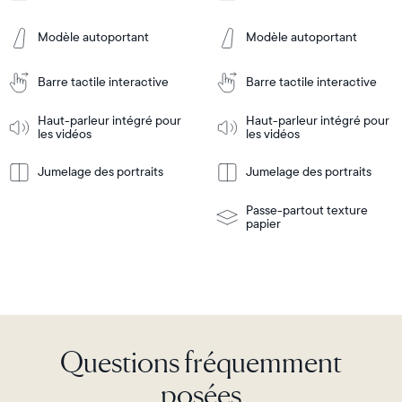
Frame
Frame
Features
Features
Modèle autoportant
Modèle autoportant
Barre tactile interactive
Barre tactile interactive
Ajouter
Ajouter
au
au
panier
panier
Haut-parleur intégré pour
Haut-parleur intégré pour
Tabletop
Tabletop
les vidéos
les vidéos
or
wall-
Jumelage des portraits
Jumelage des portraits
En
mount
En
Tabletop
Tabletop
savoir
savoir
or
plus
plus
wall-
Passe-partout texture
mount
papier
Questions fréquemment
posées