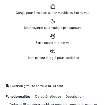
Conçu pour être posé sur un meuble ou fixé au mur
Marche/arrêt automatique par capteurs
Barre tactile interactive
Haut-parleur intégré pour les vidéos
Acheter
Sur
Amazon
Livraison gratuite entre le
Livraison
10–14 août
gratuite
d’ici
Fonctionnalités
Caractéristiques
Description
le
Cadre de 15 pouces à double orientation, support de cadre et