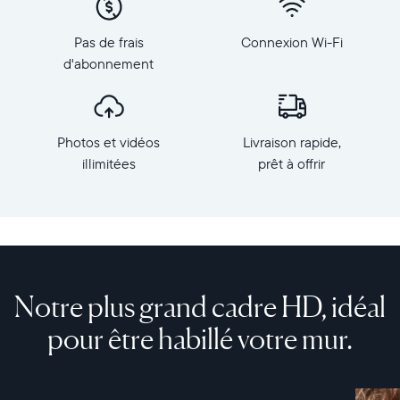
depuis
1 200
votre
Dimensions
Pas de frais
Connexion Wi-Fi
téléphone
du
d'abonnement
vers
cadre :
Walden,
39,8
le
x
plus
32,3
Photos et vidéos
Livraison rapide,
grand
x
cadre
illimitées
prêt à offrir
3 cm
photo
Poids :
HD
1,65
d'Aura.
kg
Fabriqué
avec
Wi-
des
Fi :
Notre plus grand cadre HD, idéal
matériaux
routeur
haut
compatible
pour être habillé votre mur.
de
diffusion
gamme,
en
Walden
2,4
est
ou