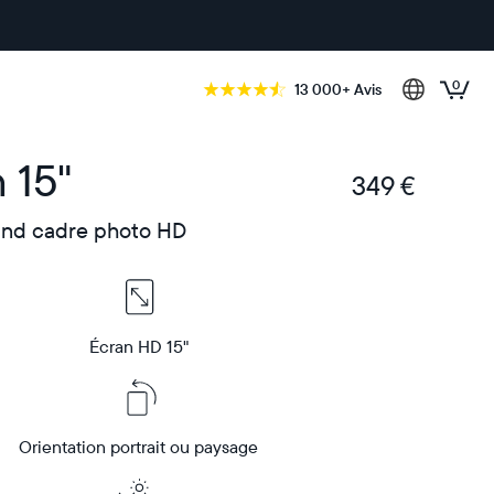
0
13 000+ Avis
 15"
349 €
€
and cadre photo HD
Écran HD 15"
Orientation portrait ou paysage