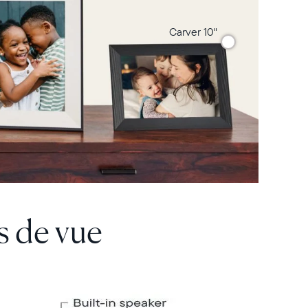
Carver 10"
s de vue