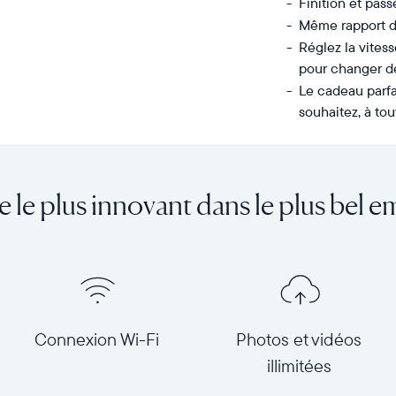
Finition et pass
Même rapport d
Réglez la vitess
pour changer d
Le cadeau parfa
souhaitez, à tou
Partagez
Écran :
un
15"
nombre
(diagonale
e le plus innovant dans le plus bel e
illimité
38,1 cm),
de
double
photos
orientation
et
Résolution :
de
1 600
vidéos
x
depuis
1 200
Connexion Wi-Fi
Photos et vidéos
votre
Dimensions
illimitées
téléphone
du
vers
cadre :