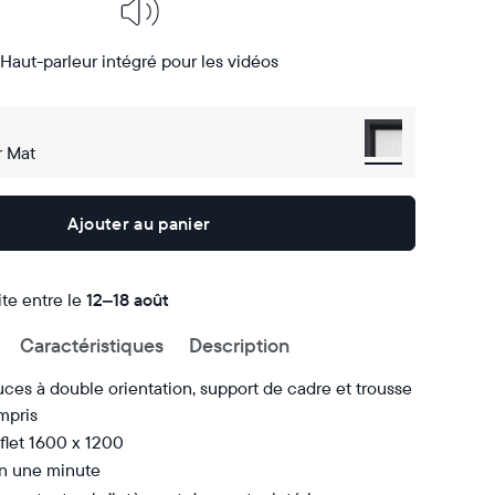
Haut-parleur intégré pour les vidéos
r Mat
Ajouter au panier
ite entre le
Livraison
12–18 août
gratuite
Caractéristiques
Description
d’ici
le
ces à double orientation, support de cadre et trousse
mpris
flet 1600 x 1200
en une minute