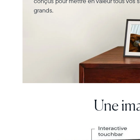
conçus pour mettre en valeur tous vos s
grands.
Une ima