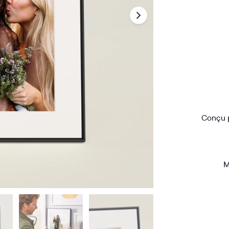
Conçu p
M