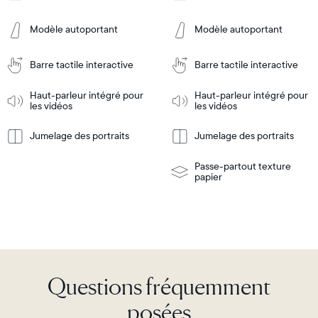
Frame
Frame
Features
Features
Modèle autoportant
Modèle autoportant
Barre tactile interactive
Barre tactile interactive
Ajouter
Ajouter
au
au
panier
panier
Haut-parleur intégré pour
Haut-parleur intégré pour
Tabletop
Tabletop
les vidéos
les vidéos
or
wall-
Jumelage des portraits
Jumelage des portraits
En
mount
En
Tabletop
Tabletop
savoir
savoir
or
plus
plus
wall-
Passe-partout texture
mount
papier
Questions fréquemment
posées