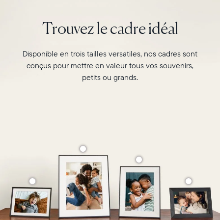
orientation
double,
Trouvez le cadre idéal
il
peut
être
Disponible en trois tailles versatiles, nos cadres sont
suspendu
conçus pour mettre en valeur tous vos souvenirs,
au
petits ou grands.
mur
Sélectionnez votre localisation
ou
posé
sur
Actuelle
une
table,
United States
English
transformant
ainsi
Choisissez votre localisation
vos
moments
favoris
en
souvenirs
Choisir la langue:
mémorables.