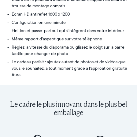
trousse de montage compris
Écran HD antireflet 1600 x 1200
Configuration en une minute
Finition et passe-partout qui s’intègrent dans votre intérieur
Même rapport d’aspect que sur votre téléphone
Réglez la vitesse du diaporama ou glissez le doigt sur la barre
tactile pour changer de photo
Le cadeau parfait : ajoutez autant de photos et de vidéos que
vous le souhaitez, à tout moment grâce à l'application gratuite
Aura.
Partagez
Écran :
un
15"
nombre
(diagonale
Le cadre le plus innovant dans le plus bel
illimité
38,1 cm),
de
double
emballage
photos
orientation
et
Résolution :
de
1 600
vidéos
x