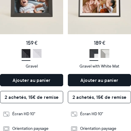
populaire
vendu
Product
Product
details
details
159
189
Price
Price
€
159 €
€
189 €
Display
10"
Display
10"
size
Diagonal
size
Diagonal
Gravel
Gravel with White Mat
Display
Display
HD
HD
type
type
Ajouter au panier
Ajouter au panier
26,6cm
26,6cm
×
×
Dimensions
18,5cm
Dimensions
18,5cm
2 achetés, 15€ de remise
2 achetés, 15€ de remise
×
×
5,3cm
5,3cm
Écran HD 10"
Écran HD 10"
Design
Design
Orientation paysage
Orientation paysage