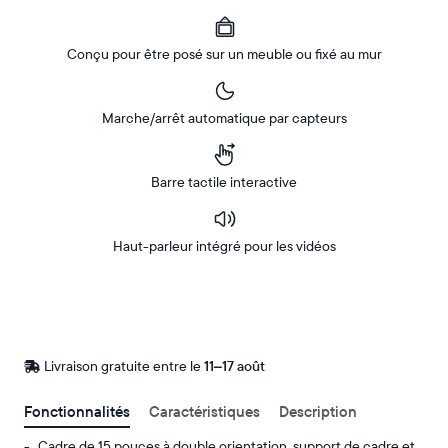
Conçu pour être posé sur un meuble ou fixé au mur
Marche/arrêt automatique par capteurs
Barre tactile interactive
Haut-parleur intégré pour les vidéos
Acheter
Sur
Amazon
Livraison gratuite entre le
Livraison
11–17 août
gratuite
d’ici
Fonctionnalités
Caractéristiques
Description
le
Cadre de 15 pouces à double orientation, support de cadre et