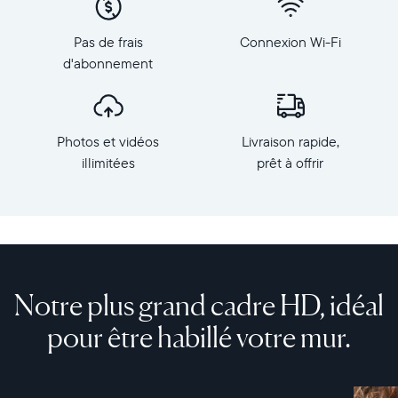
depuis
1 200
votre
Dimensions
Pas de frais
Connexion Wi-Fi
téléphone
du
d'abonnement
vers
cadre :
Walden,
39,8
le
x
plus
32,3
Photos et vidéos
Livraison rapide,
grand
x
cadre
illimitées
prêt à offrir
3 cm
photo
Poids :
HD
1,65
d'Aura.
kg
Fabriqué
avec
Wi-
des
Fi :
Notre plus grand cadre HD, idéal
matériaux
routeur
haut
compatible
pour être habillé votre mur.
de
diffusion
gamme,
en
Walden
2,4
est
ou