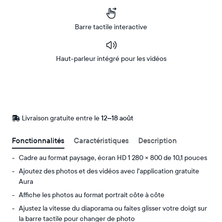
Barre tactile interactive
Haut-parleur intégré pour les vidéos
Acheter
Sur
Amazon
Livraison gratuite entre le
Livraison
12–18 août
gratuite
d’ici
Fonctionnalités
Caractéristiques
Description
le
Cadre au format paysage, écran HD 1 280 × 800 de 10,1 pouces
Ajoutez des photos et des vidéos avec l’application gratuite
Aura
Affiche les photos au format portrait côte à côte
Ajustez la vitesse du diaporama ou faites glisser votre doigt sur
la barre tactile pour changer de photo