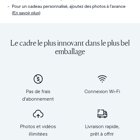
Pour un cadeau personnalisé, ajoutez des photos à l’avance
(En savoir plus)
Envoyez
Écran
des
:
photos
diagonale
Le cadre le plus innovant dans le plus bel
de
de
votre
10,1
emballage
téléphone
pouces,
vers
orientation
Carver,
paysage
notre
Résolution
cadre
:
connecté
1
Pas de frais
Connexion Wi-Fi
au
280
d'abonnement
Wi-
×
Fi
800,
au
150
top
PPP
Photos et vidéos
Livraison rapide,
des
Dimensions
ventes.
illimitées
prêt à offrir
du
Revivez