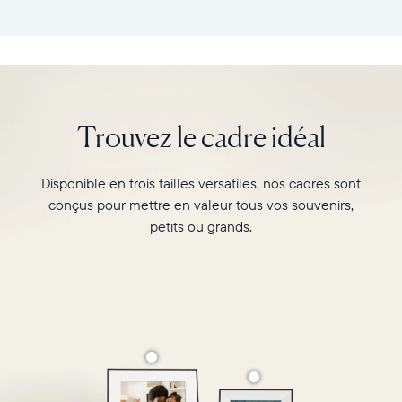
cadre
tous
:
vos
26,6cm
souvenirs
×
préférés
18,5cm
avec
×
l’écran
Trouvez le cadre idéal
5,3cm
de
Poids
10"
:
du
Disponible en trois tailles versatiles, nos cadres sont
730g
cadre
conçus pour mettre en valeur tous vos souvenirs,
Carver,
Wi-
au
petits ou grands.
Fi
format
:
paysage.
routeur
Regardez-
de
le
diffusion
associer
de
deux
2,4
photos
GHz
au
Compatibilité
format