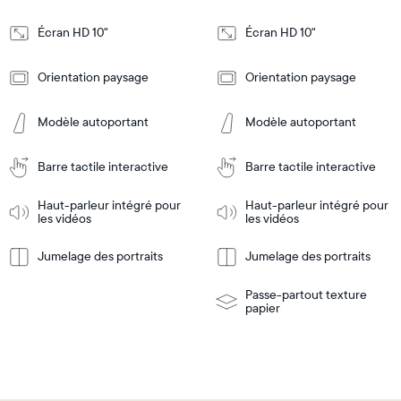
5,3cm
5,3cm
Écran HD 10"
Écran HD 10"
Design
Design
Orientation paysage
Orientation paysage
Frame
Frame
Features
Features
Modèle autoportant
Modèle autoportant
Barre tactile interactive
Barre tactile interactive
Ajouter
Ajouter
au
au
panier
panier
Haut-parleur intégré pour
Haut-parleur intégré pour
Tabletop
Tabletop
les vidéos
les vidéos
or
wall-
Jumelage des portraits
Jumelage des portraits
En
mount
En
Tabletop
Tabletop
savoir
savoir
or
plus
plus
wall-
Passe-partout texture
mount
papier