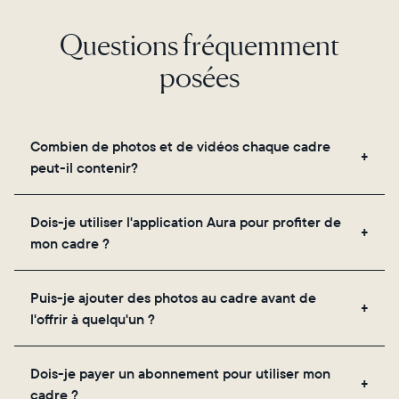
Questions fréquemment
posées
Combien de photos et de vidéos chaque cadre
peut-il contenir?
Les cadres utilisent le propre stockage cloud
Dois-je utiliser l'application Aura pour profiter de
sécurisé d'Aura, vous permettant d'ajouter un
mon cadre ?
nombre illimité de photos et de vidéos via
l'application, par e-mail, sur le web, à l'aide du
Oui, l'application Aura est nécessaire pour la
scanner intégré à l'application ou en les partageant
Puis-je ajouter des photos au cadre avant de
configuration, l'invitation des proches et le réglage
directement depuis votre pellicule.
l'offrir à quelqu'un ?
des paramètres de votre cadre.
Oui ! Vous pouvez précharger n'importe quel cadre
Dois-je payer un abonnement pour utiliser mon
Aura avec des photos, des vidéos et un message
cadre ?