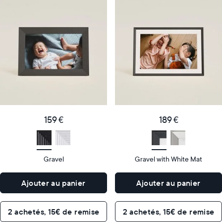
Notre
Notre
cadre
cadre
numérique
numérique
le
le
plus
plus
populaire
vendu
Product
Product
details
details
159
189
Price
Price
€
159 €
€
189 €
Display
10"
Display
10"
size
Diagonal
size
Diagonal
Gravel
Gravel with White Mat
Display
Display
HD
HD
type
type
Ajouter au panier
Ajouter au panier
26,6cm
26,6cm
×
×
Dimensions
18,5cm
Dimensions
18,5cm
2 achetés, 15€ de remise
2 achetés, 15€ de remise
×
×