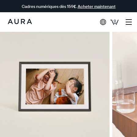
Cadres numériques dès 159€.
Acheter maintenant
0
Aura Frames
0 € OFFERTS