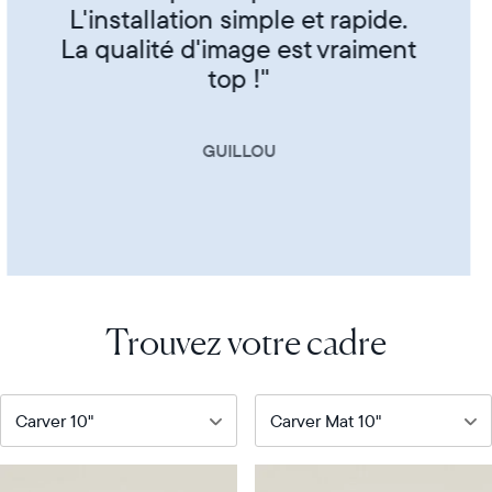
CORINNE
Trouvez votre cadre
Notre
Notre