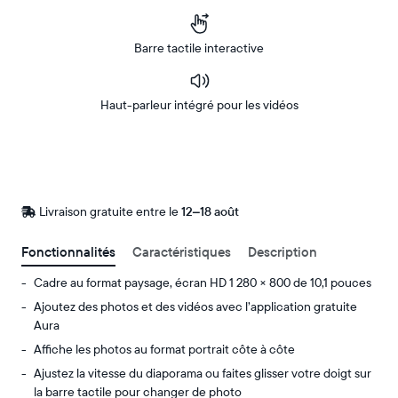
Barre tactile interactive
Haut-parleur intégré pour les vidéos
Acheter
Sur
Amazon
Livraison gratuite entre le
Livraison
12–18 août
gratuite
d’ici
Fonctionnalités
Caractéristiques
Description
le
Cadre au format paysage, écran HD 1 280 × 800 de 10,1 pouces
Ajoutez des photos et des vidéos avec l’application gratuite
Aura
Affiche les photos au format portrait côte à côte
Ajustez la vitesse du diaporama ou faites glisser votre doigt sur
la barre tactile pour changer de photo