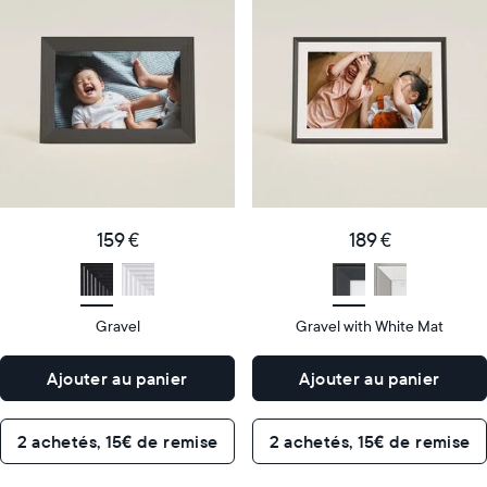
cadre
cadre
numérique
numérique
le
le
plus
plus
populaire
vendu
Product
Product
details
details
159
189
Price
Price
€
159 €
€
189 €
Display
10"
Display
10"
size
Diagonal
size
Diagonal
Gravel
Gravel with White Mat
Display
Display
HD
HD
type
type
Ajouter au panier
Ajouter au panier
26,6cm
26,6cm
×
×
Dimensions
18,5cm
Dimensions
18,5cm
2 achetés, 15€ de remise
2 achetés, 15€ de remise
×
×
5,3cm
5,3cm