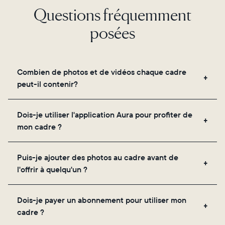
Questions fréquemment
posées
Combien de photos et de vidéos chaque cadre
peut-il contenir?
Les cadres utilisent le propre stockage cloud
Dois-je utiliser l'application Aura pour profiter de
sécurisé d'Aura, vous permettant d'ajouter un
mon cadre ?
nombre illimité de photos et de vidéos via
l'application, par e-mail, sur le web, à l'aide du
Oui, l'application Aura est nécessaire pour la
scanner intégré à l'application ou en les partageant
Puis-je ajouter des photos au cadre avant de
configuration, l'invitation des proches et le réglage
directement depuis votre pellicule.
l'offrir à quelqu'un ?
des paramètres de votre cadre.
Oui ! Vous pouvez précharger n'importe quel cadre
Dois-je payer un abonnement pour utiliser mon
Aura avec des photos, des vidéos et un message
cadre ?
personnalisé. Il vous suffit de scanner le QR code