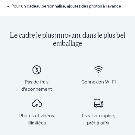
Pour un cadeau personnalisé, ajoutez des photos à l’avance
Envoyez
Écran
des
:
photos
diagonale
Le cadre le plus innovant dans le plus bel
de
de
votre
10,1
emballage
téléphone
pouces,
vers
orientation
Carver,
paysage
notre
Résolution
cadre
:
connecté
1
Pas de frais
Connexion Wi-Fi
au
280
d'abonnement
Wi-
×
Fi
800,
au
150
top
PPP
Photos et vidéos
Livraison rapide,
des
Dimensions
ventes.
illimitées
prêt à offrir
du
Revivez
cadre
tous