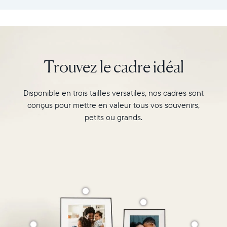
:
vos
26,6cm
souvenirs
×
préférés
18,5cm
avec
×
l’écran
Trouvez le cadre idéal
5,3cm
de
Poids
10"
:
du
Disponible en trois tailles versatiles, nos cadres sont
730g
cadre
conçus pour mettre en valeur tous vos souvenirs,
Carver,
Wi-
Matte
petits ou grands.
Fi
au
:
format
routeur
paysage.
de
Regardez-
diffusion
le
de
associer
2,4
deux
GHz
photos
Compatibilité
au
:
format