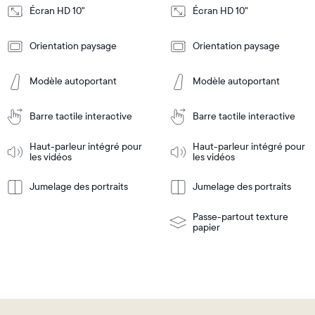
Écran HD 10"
Écran HD 10"
Design
Design
Orientation paysage
Orientation paysage
Frame
Frame
Features
Features
Modèle autoportant
Modèle autoportant
Barre tactile interactive
Barre tactile interactive
Ajouter
Ajouter
au
au
panier
panier
Haut-parleur intégré pour
Haut-parleur intégré pour
Tabletop
Tabletop
les vidéos
les vidéos
or
wall-
Jumelage des portraits
Jumelage des portraits
En
mount
En
Tabletop
Tabletop
savoir
savoir
or
plus
plus
wall-
Passe-partout texture
mount
papier