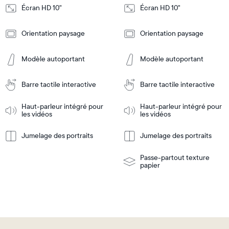
Écran HD 10"
Écran HD 10"
Design
Design
Orientation paysage
Orientation paysage
Frame
Frame
Features
Features
Modèle autoportant
Modèle autoportant
Barre tactile interactive
Barre tactile interactive
Ajouter
Ajouter
au
au
panier
panier
Haut-parleur intégré pour
Haut-parleur intégré pour
Tabletop
Tabletop
les vidéos
les vidéos
or
wall-
Jumelage des portraits
Jumelage des portraits
En
mount
En
Tabletop
Tabletop
savoir
savoir
or
plus
plus
wall-
Passe-partout texture
mount
papier