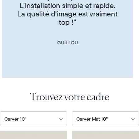
CORINNE
Trouvez votre cadre
Notre
Notre