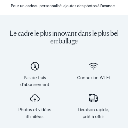
Pour un cadeau personnalisé, ajoutez des photos à l’avance
Envoyez
Écran
des
:
photos
diagonale
Le cadre le plus innovant dans le plus bel
de
de
votre
10,1
emballage
téléphone
pouces,
vers
orientation
Carver,
paysage
notre
Résolution
cadre
:
connecté
1
Pas de frais
Connexion Wi-Fi
au
280
d'abonnement
Wi-
×
Fi
800,
au
150
top
PPP
Photos et vidéos
Livraison rapide,
des
Dimensions
ventes.
illimitées
prêt à offrir
du
Revivez
cadre
tous