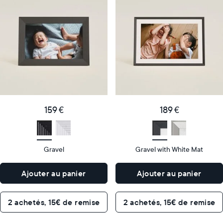
cadre
cadre
numérique
numérique
le
le
plus
plus
populaire
vendu
Product
Product
details
details
159
189
Price
Price
€
159 €
€
189 €
Display
10"
Display
10"
size
Diagonal
size
Diagonal
Gravel
Gravel with White Mat
Display
Display
HD
HD
type
type
Ajouter au panier
Ajouter au panier
26,6cm
26,6cm
×
×
Dimensions
18,5cm
Dimensions
18,5cm
2 achetés, 15€ de remise
2 achetés, 15€ de remise
×
×
5,3cm
5,3cm