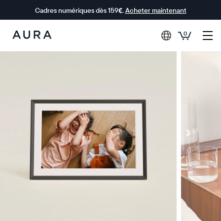
Cadres numériques dès 159€.
Acheter maintenant
0
Aura Frames
0 € OFFERTS