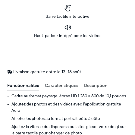
Barre tactile interactive
Haut-parleur intégré pour les vidéos
Acheter
Sur
Amazon
Livraison gratuite entre le
Livraison
12–18 août
gratuite
d’ici
Fonctionnalités
Caractéristiques
Description
le
Cadre au format paysage, écran HD 1 280 × 800 de 10,1 pouces
Ajoutez des photos et des vidéos avec l’application gratuite
Aura
Affiche les photos au format portrait côte à côte
Ajustez la vitesse du diaporama ou faites glisser votre doigt sur
la barre tactile pour changer de photo