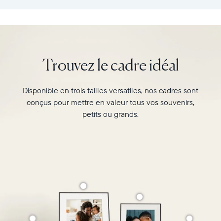
:
vos
26,6cm
souvenirs
×
préférés
18,5cm
avec
×
l’écran
Trouvez le cadre idéal
5,3cm
de
Poids
10"
:
du
Disponible en trois tailles versatiles, nos cadres sont
730g
cadre
conçus pour mettre en valeur tous vos souvenirs,
Carver,
Wi-
Matte
petits ou grands.
Fi
au
:
format
routeur
paysage.
de
Regardez-
diffusion
le
de
associer
2,4
deux
GHz
photos
Compatibilité
au
:
format