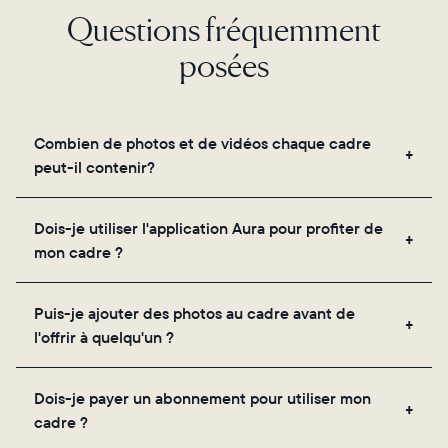
Questions fréquemment
posées
Combien de photos et de vidéos chaque cadre
peut-il contenir?
Les cadres utilisent le propre stockage cloud
Dois-je utiliser l'application Aura pour profiter de
sécurisé d'Aura, vous permettant d'ajouter un
mon cadre ?
nombre illimité de photos et de vidéos via
l'application, par e-mail, sur le web, à l'aide du
Oui, l'application Aura est nécessaire pour la
scanner intégré à l'application ou en les partageant
Puis-je ajouter des photos au cadre avant de
configuration, l'invitation des proches et le réglage
directement depuis votre pellicule.
l'offrir à quelqu'un ?
des paramètres de votre cadre.
Oui ! Vous pouvez précharger n'importe quel cadre
Dois-je payer un abonnement pour utiliser mon
Aura avec des photos, des vidéos et un message
cadre ?
personnalisé. Il vous suffit de scanner le QR code