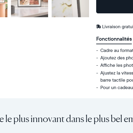
Acheter
Sur
Amazon
Livraison gratu
Fonctionnalités
Cadre au forma
Ajoutez des pho
Affiche les phot
Ajustez la vites
barre tactile p
Pour un cadeau 
Envoyez
Écran
des
:
photos
diagonale
e le plus innovant dans le plus bel e
de
de
votre
10,1
téléphone
pouces,