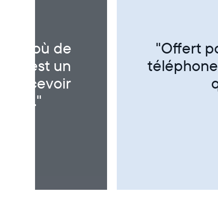
dinateur ni
"Super p
t rapide. La
!"