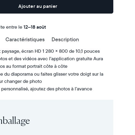
Ajouter au panier
ite entre le
Livraison
12–18 août
gratuite
Caractéristiques
Description
d’ici
le
t paysage, écran HD 1 280 × 800 de 10,1 pouces
tos et des vidéos avec l’application gratuite Aura
os au format portrait côte à côte
se du diaporama ou faites glisser votre doigt sur la
our changer de photo
personnalisé, ajoutez des photos à l’avance
mballage