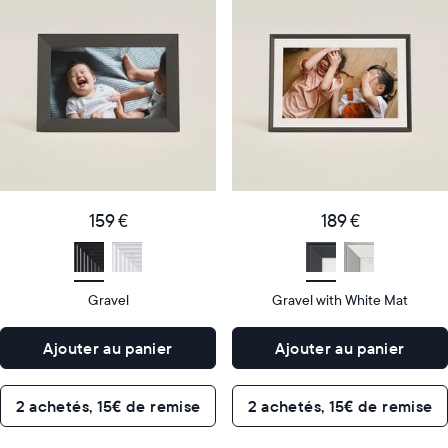
cadre
cadre
numérique
numérique
le
le
plus
plus
populaire
vendu
Product
Product
details
details
159
189
Price
Price
€
159 €
€
189 €
Display
10"
Display
10"
size
Diagonal
size
Diagonal
Gravel
Gravel with White Mat
Display
Display
HD
HD
type
type
Ajouter au panier
Ajouter au panier
26,6cm
26,6cm
×
×
Dimensions
18,5cm
Dimensions
18,5cm
2 achetés, 15€ de remise
2 achetés, 15€ de remise
×
×
5,3cm
5,3cm