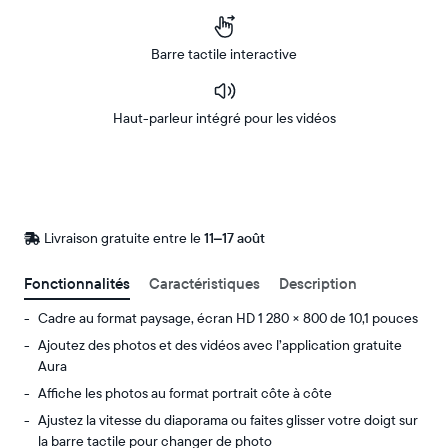
Barre tactile interactive
Haut-parleur intégré pour les vidéos
Acheter
Sur
Amazon
Livraison gratuite entre le
Livraison
11–17 août
gratuite
d’ici
Fonctionnalités
Caractéristiques
Description
le
Cadre au format paysage, écran HD 1 280 × 800 de 10,1 pouces
Ajoutez des photos et des vidéos avec l’application gratuite
Aura
Affiche les photos au format portrait côte à côte
Ajustez la vitesse du diaporama ou faites glisser votre doigt sur
la barre tactile pour changer de photo