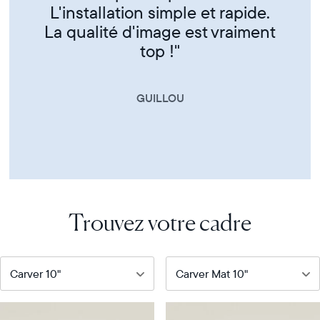
CORINNE
Trouvez votre cadre
Notre
Notre