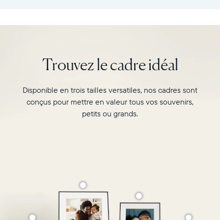
:
vos
26,6cm
souvenirs
×
préférés
18,5cm
avec
×
l’écran
Trouvez le cadre idéal
5,3cm
de
Poids
10"
:
du
Disponible en trois tailles versatiles, nos cadres sont
730g
cadre
conçus pour mettre en valeur tous vos souvenirs,
Carver,
Wi-
Matte
petits ou grands.
Fi
au
:
format
routeur
paysage.
de
Regardez-
diffusion
le
de
associer
2,4
deux
GHz
photos
Compatibilité
au
:
format