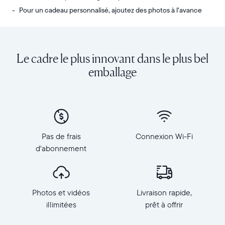
Pour un cadeau personnalisé, ajoutez des photos à l’avance
Envoyez
Écran
des
:
photos
diagonale
Le cadre le plus innovant dans le plus bel
de
de
votre
10,1
emballage
téléphone
pouces,
vers
orientation
Carver,
paysage
notre
Résolution
cadre
:
connecté
1
Pas de frais
Connexion Wi-Fi
au
280
d'abonnement
Wi-
×
Fi
800,
au
150
top
PPP
Photos et vidéos
Livraison rapide,
des
Dimensions
ventes.
illimitées
prêt à offrir
du
Revivez
cadre
tous