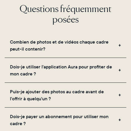
Questions fréquemment
posées
Combien de photos et de vidéos chaque cadre
peut-il contenir?
Les cadres utilisent le propre stockage cloud
Dois-je utiliser l'application Aura pour profiter de
sécurisé d'Aura, vous permettant d'ajouter un
mon cadre ?
nombre illimité de photos et de vidéos via
l'application, par e-mail, sur le web, à l'aide du
Oui, l'application Aura est nécessaire pour la
scanner intégré à l'application ou en les partageant
Puis-je ajouter des photos au cadre avant de
configuration, l'invitation des proches et le réglage
directement depuis votre pellicule.
l'offrir à quelqu'un ?
des paramètres de votre cadre.
Oui ! Vous pouvez précharger n'importe quel cadre
Dois-je payer un abonnement pour utiliser mon
Aura avec des photos, des vidéos et un message
cadre ?
personnalisé. Il vous suffit de scanner le QR code