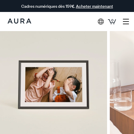
Cadres numériques dès 159€.
Acheter maintenant
0
Aura Frames
0 € OFFERTS