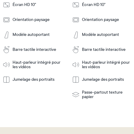
Écran HD 10"
Écran HD 10"
Design
Design
Orientation paysage
Orientation paysage
Frame
Frame
Features
Features
Modèle autoportant
Modèle autoportant
Barre tactile interactive
Barre tactile interactive
Ajouter
Ajouter
au
au
panier
panier
Haut-parleur intégré pour
Haut-parleur intégré pour
Tabletop
Tabletop
les vidéos
les vidéos
or
wall-
Jumelage des portraits
Jumelage des portraits
En
mount
En
Tabletop
Tabletop
savoir
savoir
or
plus
plus
wall-
Passe-partout texture
mount
papier