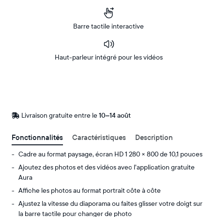
Barre tactile interactive
Haut-parleur intégré pour les vidéos
Acheter
Sur
Amazon
Livraison gratuite entre le
Livraison
10–14 août
gratuite
d’ici
Fonctionnalités
Caractéristiques
Description
le
Cadre au format paysage, écran HD 1 280 × 800 de 10,1 pouces
Ajoutez des photos et des vidéos avec l’application gratuite
Aura
Affiche les photos au format portrait côte à côte
Ajustez la vitesse du diaporama ou faites glisser votre doigt sur
la barre tactile pour changer de photo