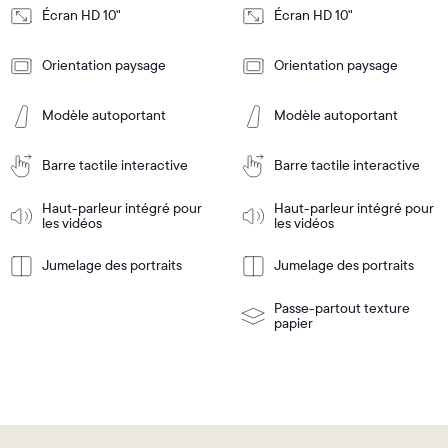
Écran HD 10"
Écran HD 10"
Design
Design
Orientation paysage
Orientation paysage
Frame
Frame
Features
Features
Modèle autoportant
Modèle autoportant
Barre tactile interactive
Barre tactile interactive
Ajouter
Ajouter
au
au
panier
panier
Haut-parleur intégré pour
Haut-parleur intégré pour
Tabletop
Tabletop
les vidéos
les vidéos
or
wall-
Jumelage des portraits
Jumelage des portraits
En
mount
En
Tabletop
Tabletop
savoir
savoir
or
plus
plus
wall-
Passe-partout texture
mount
papier