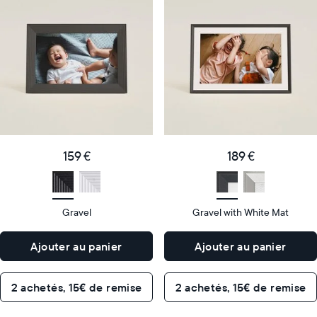
cadre
cadre
numérique
numérique
le
le
plus
plus
populaire
vendu
Product
Product
details
details
159
189
Price
Price
€
159 €
€
189 €
Display
10"
Display
10"
size
Diagonal
size
Diagonal
Gravel
Gravel with White Mat
Display
Display
HD
HD
type
type
Ajouter au panier
Ajouter au panier
26,6cm
26,6cm
×
×
Dimensions
18,5cm
Dimensions
18,5cm
2 achetés, 15€ de remise
2 achetés, 15€ de remise
×
×
5,3cm
5,3cm