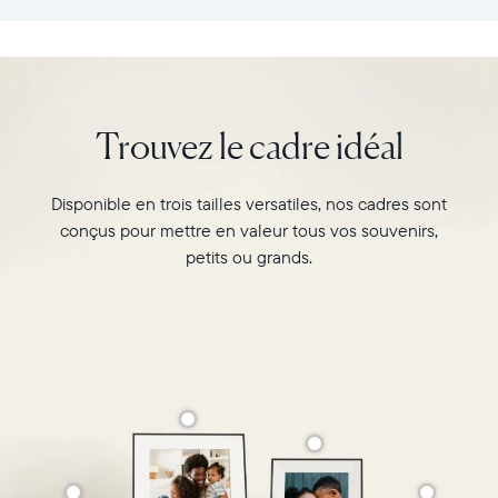
:
vos
26,6cm
souvenirs
×
préférés
18,5cm
avec
×
l’écran
Trouvez le cadre idéal
5,3cm
de
Poids
10"
:
du
Disponible en trois tailles versatiles, nos cadres sont
730g
cadre
conçus pour mettre en valeur tous vos souvenirs,
Carver,
Wi-
Matte
petits ou grands.
Fi
au
:
format
routeur
paysage.
de
Regardez-
diffusion
le
de
associer
2,4
deux
GHz
photos
Compatibilité
au
:
format