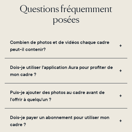
Questions fréquemment
posées
Combien de photos et de vidéos chaque cadre
peut-il contenir?
Les cadres utilisent le propre stockage cloud
Dois-je utiliser l'application Aura pour profiter de
sécurisé d'Aura, vous permettant d'ajouter un
mon cadre ?
nombre illimité de photos et de vidéos via
l'application, par e-mail, sur le web, à l'aide du
Oui, l'application Aura est nécessaire pour la
scanner intégré à l'application ou en les partageant
Puis-je ajouter des photos au cadre avant de
configuration, l'invitation des proches et le réglage
directement depuis votre pellicule.
l'offrir à quelqu'un ?
des paramètres de votre cadre.
Oui ! Vous pouvez précharger n'importe quel cadre
Dois-je payer un abonnement pour utiliser mon
Aura avec des photos, des vidéos et un message
cadre ?
personnalisé. Il vous suffit de scanner le QR code