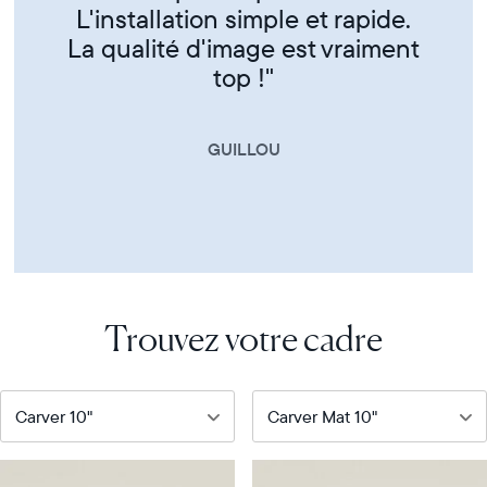
CORINNE
Trouvez votre cadre
Notre
Notre