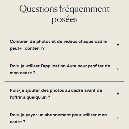
Questions fréquemment
posées
Combien de photos et de vidéos chaque cadre
peut-il contenir?
Les cadres utilisent le propre stockage cloud
Dois-je utiliser l'application Aura pour profiter de
sécurisé d'Aura, vous permettant d'ajouter un
mon cadre ?
nombre illimité de photos et de vidéos via
l'application, par e-mail, sur le web, à l'aide du
Oui, l'application Aura est nécessaire pour la
scanner intégré à l'application ou en les partageant
Puis-je ajouter des photos au cadre avant de
configuration, l'invitation des proches et le réglage
directement depuis votre pellicule.
l'offrir à quelqu'un ?
des paramètres de votre cadre.
Oui ! Vous pouvez précharger n'importe quel cadre
Dois-je payer un abonnement pour utiliser mon
Aura avec des photos, des vidéos et un message
cadre ?
personnalisé. Il vous suffit de scanner le QR code