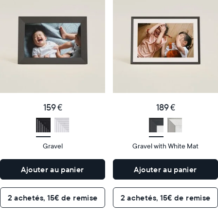
cadre
cadre
numérique
numérique
le
le
plus
plus
populaire
vendu
Product
Product
details
details
159
189
Price
Price
€
159 €
€
189 €
Display
10"
Display
10"
size
Diagonal
size
Diagonal
Gravel
Gravel with White Mat
Display
Display
HD
HD
type
type
Ajouter au panier
Ajouter au panier
26,6cm
26,6cm
×
×
Dimensions
18,5cm
Dimensions
18,5cm
2 achetés, 15€ de remise
2 achetés, 15€ de remise
×
×
5,3cm
5,3cm