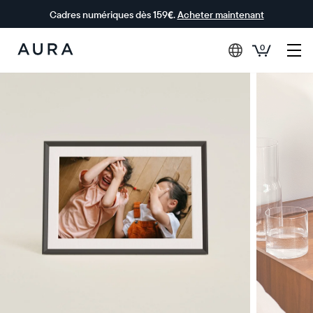
Cadres numériques dès 159€.
Acheter maintenant
0
Aura Frames
0 € OFFERTS