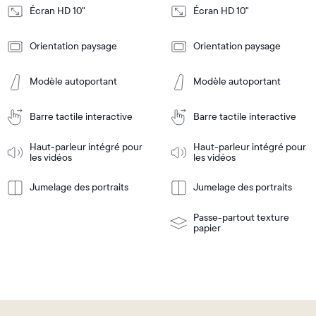
Écran HD 10"
Écran HD 10"
Design
Design
Orientation paysage
Orientation paysage
Frame
Frame
Features
Features
Modèle autoportant
Modèle autoportant
Barre tactile interactive
Barre tactile interactive
Ajouter
Ajouter
au
au
panier
panier
Haut-parleur intégré pour
Haut-parleur intégré pour
Tabletop
Tabletop
les vidéos
les vidéos
or
wall-
Jumelage des portraits
Jumelage des portraits
En
mount
En
Tabletop
Tabletop
savoir
savoir
or
plus
plus
wall-
Passe-partout texture
mount
papier