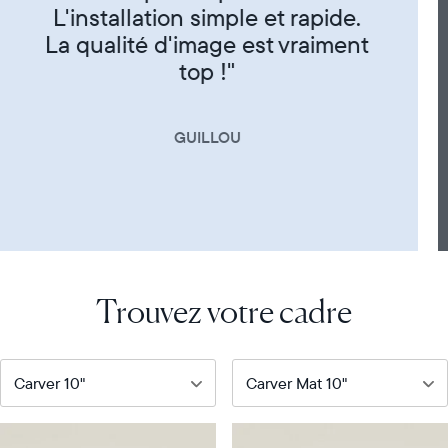
CORINNE
Trouvez votre cadre
Notre
Notre