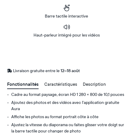
Barre tactile interactive
Haut-parleur intégré pour les vidéos
Acheter
Sur
Amazon
Livraison gratuite entre le
Livraison
12–18 août
gratuite
d’ici
Fonctionnalités
Caractéristiques
Description
le
Cadre au format paysage, écran HD 1 280 × 800 de 10,1 pouces
Ajoutez des photos et des vidéos avec l’application gratuite
Aura
Affiche les photos au format portrait côte à côte
Ajustez la vitesse du diaporama ou faites glisser votre doigt sur
la barre tactile pour changer de photo