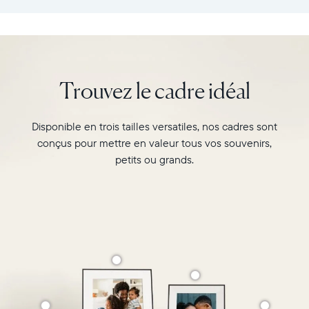
:
vos
26,6cm
souvenirs
×
préférés
18,5cm
avec
×
l’écran
Trouvez le cadre idéal
5,3cm
de
Poids
10"
:
du
Disponible en trois tailles versatiles, nos cadres sont
730g
cadre
conçus pour mettre en valeur tous vos souvenirs,
Carver,
Wi-
Matte
petits ou grands.
Fi
au
:
format
routeur
paysage.
de
Regardez-
diffusion
le
de
associer
2,4
deux
GHz
photos
Compatibilité
au
:
format