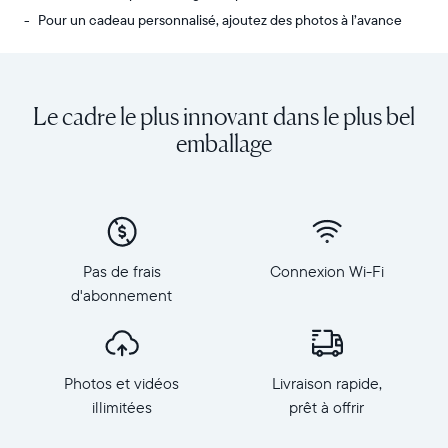
Pour un cadeau personnalisé, ajoutez des photos à l’avance
Envoyez
Écran
des
:
photos
diagonale
Le cadre le plus innovant dans le plus bel
de
de
votre
10,1
emballage
téléphone
pouces,
vers
orientation
Carver,
paysage
notre
Résolution
cadre
:
connecté
1
Pas de frais
Connexion Wi-Fi
au
280
d'abonnement
Wi-
×
Fi
800,
au
150
top
PPP
Photos et vidéos
Livraison rapide,
des
Dimensions
ventes.
illimitées
prêt à offrir
du
Revivez
cadre
tous