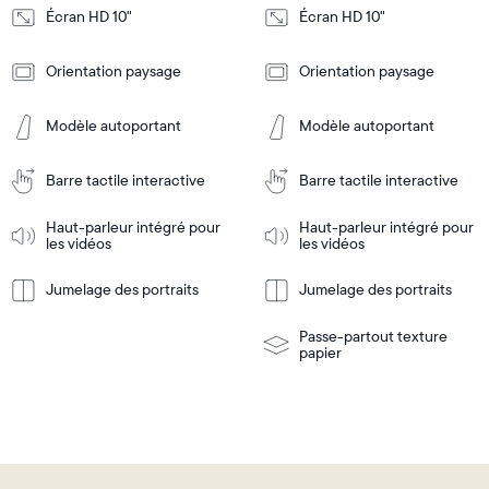
Écran HD 10"
Écran HD 10"
Design
Design
Orientation paysage
Orientation paysage
Frame
Frame
Features
Features
Modèle autoportant
Modèle autoportant
Barre tactile interactive
Barre tactile interactive
Ajouter
Ajouter
au
au
panier
panier
Haut-parleur intégré pour
Haut-parleur intégré pour
Tabletop
Tabletop
les vidéos
les vidéos
or
wall-
Jumelage des portraits
Jumelage des portraits
En
mount
En
Tabletop
Tabletop
savoir
savoir
or
plus
plus
wall-
Passe-partout texture
mount
papier