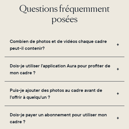
Questions fréquemment
posées
Combien de photos et de vidéos chaque cadre
peut-il contenir?
Les cadres utilisent le propre stockage cloud
Dois-je utiliser l'application Aura pour profiter de
sécurisé d'Aura, vous permettant d'ajouter un
mon cadre ?
nombre illimité de photos et de vidéos via
l'application, par e-mail, sur le web, à l'aide du
Oui, l'application Aura est nécessaire pour la
scanner intégré à l'application ou en les partageant
Puis-je ajouter des photos au cadre avant de
configuration, l'invitation des proches et le réglage
directement depuis votre pellicule.
l'offrir à quelqu'un ?
des paramètres de votre cadre.
Oui ! Vous pouvez précharger n'importe quel cadre
Dois-je payer un abonnement pour utiliser mon
Aura avec des photos, des vidéos et un message
cadre ?
personnalisé. Il vous suffit de scanner le QR code