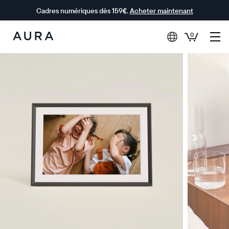
Cadres numériques dès 159€.
Acheter maintenant
0
Aura Frames
0 € OFFERTS