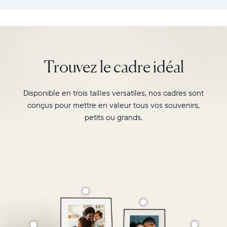
:
vos
26,6cm
souvenirs
×
préférés
18,5cm
avec
×
l’écran
Trouvez le cadre idéal
5,3cm
de
Poids
10"
:
du
Disponible en trois tailles versatiles, nos cadres sont
730g
cadre
conçus pour mettre en valeur tous vos souvenirs,
Carver,
Wi-
Matte
petits ou grands.
Fi
au
:
format
routeur
paysage.
de
Regardez-
diffusion
le
de
associer
2,4
deux
GHz
photos
Compatibilité
au
:
format