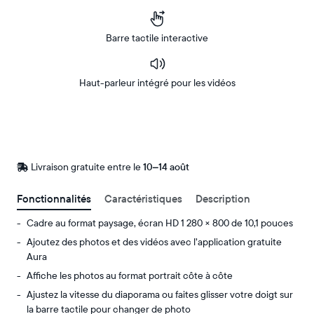
Barre tactile interactive
Haut-parleur intégré pour les vidéos
Acheter
Sur
Amazon
Livraison gratuite entre le
Livraison
10–14 août
gratuite
d’ici
Fonctionnalités
Caractéristiques
Description
le
Cadre au format paysage, écran HD 1 280 × 800 de 10,1 pouces
Ajoutez des photos et des vidéos avec l’application gratuite
Aura
Affiche les photos au format portrait côte à côte
Ajustez la vitesse du diaporama ou faites glisser votre doigt sur
la barre tactile pour changer de photo