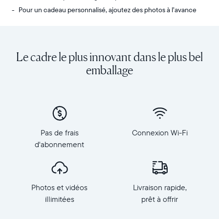
Pour un cadeau personnalisé, ajoutez des photos à l’avance
Envoyez
Écran
des
:
photos
diagonale
Le cadre le plus innovant dans le plus bel
de
de
votre
10,1
emballage
téléphone
pouces,
vers
orientation
Carver,
paysage
notre
Résolution
cadre
:
connecté
1
Pas de frais
Connexion Wi-Fi
au
280
d'abonnement
Wi-
×
Fi
800,
au
150
top
PPP
Photos et vidéos
Livraison rapide,
des
Dimensions
ventes.
illimitées
prêt à offrir
du
Revivez
cadre
tous