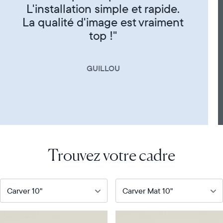
CORINNE
Trouvez votre cadre
Notre
Notre