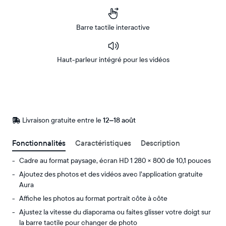
Barre tactile interactive
Haut-parleur intégré pour les vidéos
Acheter
Sur
Amazon
Livraison gratuite entre le
Livraison
12–18 août
gratuite
d’ici
Fonctionnalités
Caractéristiques
Description
le
Cadre au format paysage, écran HD 1 280 × 800 de 10,1 pouces
Ajoutez des photos et des vidéos avec l’application gratuite
Aura
Affiche les photos au format portrait côte à côte
Ajustez la vitesse du diaporama ou faites glisser votre doigt sur
la barre tactile pour changer de photo