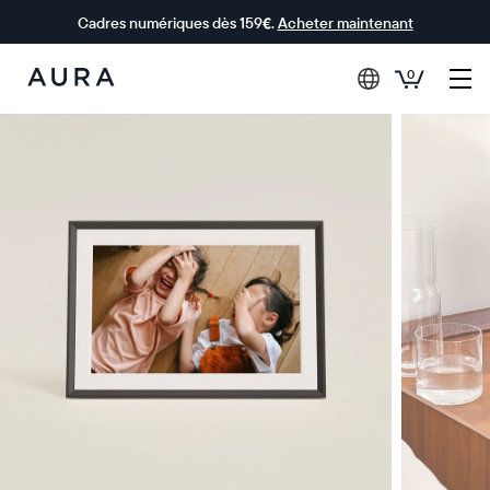
Cadres numériques dès 159€.
Acheter maintenant
0
Aura Frames
0 € OFFERTS