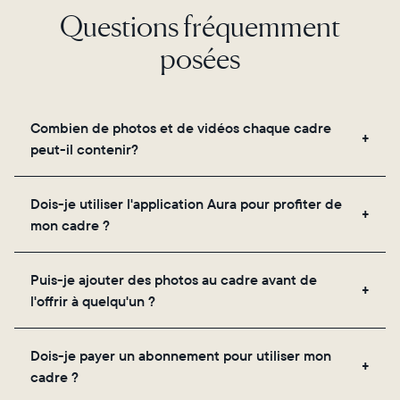
Questions fréquemment
posées
Combien de photos et de vidéos chaque cadre
peut-il contenir?
Les cadres utilisent le propre stockage cloud
Dois-je utiliser l'application Aura pour profiter de
sécurisé d'Aura, vous permettant d'ajouter un
mon cadre ?
nombre illimité de photos et de vidéos via
l'application, par e-mail, sur le web, à l'aide du
Oui, l'application Aura est nécessaire pour la
scanner intégré à l'application ou en les partageant
Puis-je ajouter des photos au cadre avant de
configuration, l'invitation des proches et le réglage
directement depuis votre pellicule.
l'offrir à quelqu'un ?
des paramètres de votre cadre.
Oui ! Vous pouvez précharger n'importe quel cadre
Dois-je payer un abonnement pour utiliser mon
Aura avec des photos, des vidéos et un message
cadre ?
personnalisé. Il vous suffit de scanner le QR code