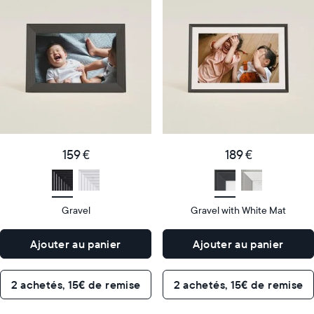
cadre
cadre
numérique
numérique
le
le
plus
plus
populaire
vendu
Product
Product
details
details
159
189
Price
Price
€
159 €
€
189 €
Display
10"
Display
10"
size
Diagonal
size
Diagonal
Gravel
Gravel with White Mat
Display
Display
HD
HD
type
type
Ajouter au panier
Ajouter au panier
26,6cm
26,6cm
×
×
Dimensions
18,5cm
Dimensions
18,5cm
2 achetés, 15€ de remise
2 achetés, 15€ de remise
×
×
5,3cm
5,3cm