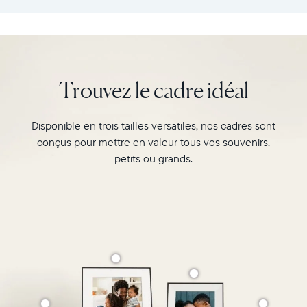
:
vos
26,6cm
souvenirs
×
préférés
18,5cm
avec
×
l’écran
Trouvez le cadre idéal
5,3cm
de
Poids
10"
:
du
Disponible en trois tailles versatiles, nos cadres sont
730g
cadre
conçus pour mettre en valeur tous vos souvenirs,
Carver,
Wi-
Matte
petits ou grands.
Fi
au
:
format
routeur
paysage.
de
Regardez-
diffusion
le
de
associer
2,4
deux
GHz
photos
Compatibilité
au
:
format