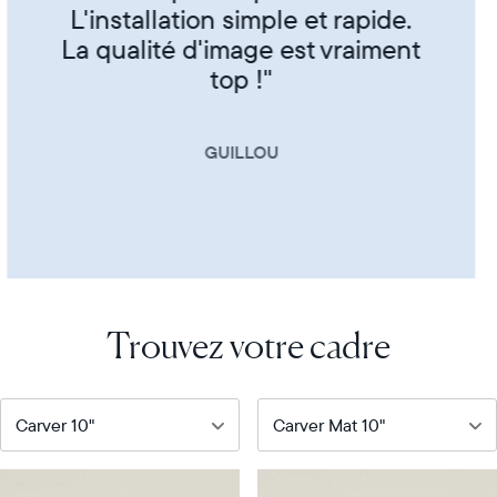
CORINNE
Trouvez votre cadre
Notre
Notre