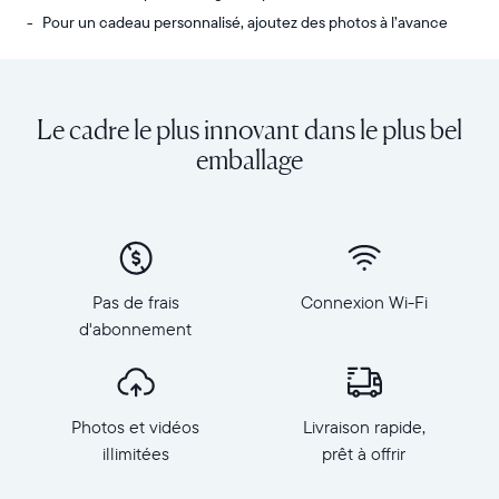
Pour un cadeau personnalisé, ajoutez des photos à l’avance
Envoyez
Écran
des
:
photos
diagonale
Le cadre le plus innovant dans le plus bel
de
de
votre
10,1
emballage
téléphone
pouces,
vers
orientation
Carver,
paysage
notre
Résolution
cadre
:
connecté
1
Pas de frais
Connexion Wi-Fi
au
280
d'abonnement
Wi-
×
Fi
800,
au
150
top
PPP
Photos et vidéos
Livraison rapide,
des
Dimensions
ventes.
illimitées
prêt à offrir
du
Revivez
cadre
tous