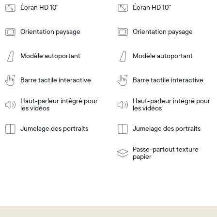
Écran HD 10"
Écran HD 10"
Design
Design
Orientation paysage
Orientation paysage
Frame
Frame
Features
Features
Modèle autoportant
Modèle autoportant
Barre tactile interactive
Barre tactile interactive
Ajouter
Ajouter
au
au
panier
panier
Haut-parleur intégré pour
Haut-parleur intégré pour
Tabletop
Tabletop
les vidéos
les vidéos
or
wall-
Jumelage des portraits
Jumelage des portraits
En
mount
En
Tabletop
Tabletop
savoir
savoir
or
plus
plus
wall-
Passe-partout texture
mount
papier