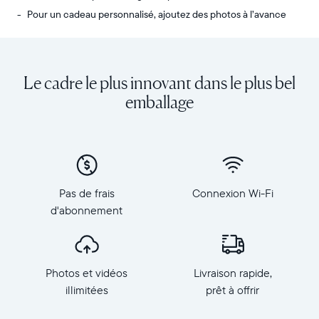
Pour un cadeau personnalisé, ajoutez des photos à l’avance
Envoyez
Écran
des
:
photos
diagonale
Le cadre le plus innovant dans le plus bel
de
de
votre
10,1
emballage
téléphone
pouces,
vers
orientation
Carver,
paysage
notre
Résolution
cadre
:
connecté
1
Pas de frais
Connexion Wi-Fi
au
280
d'abonnement
Wi-
×
Fi
800,
au
150
top
PPP
Photos et vidéos
Livraison rapide,
des
Dimensions
ventes.
illimitées
prêt à offrir
du
Revivez
cadre
tous