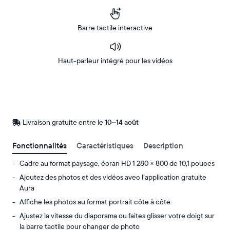
Barre tactile interactive
Haut-parleur intégré pour les vidéos
Acheter
Sur
Amazon
Livraison gratuite entre le
Livraison
10–14 août
gratuite
d’ici
Fonctionnalités
Caractéristiques
Description
le
Cadre au format paysage, écran HD 1 280 × 800 de 10,1 pouces
Ajoutez des photos et des vidéos avec l’application gratuite
Aura
Affiche les photos au format portrait côte à côte
Ajustez la vitesse du diaporama ou faites glisser votre doigt sur
la barre tactile pour changer de photo