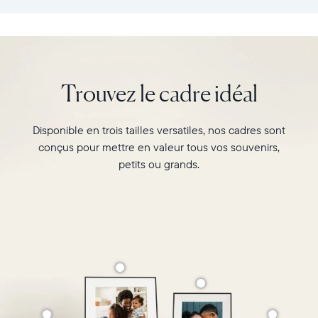
:
vos
26,6cm
souvenirs
×
préférés
18,5cm
avec
×
l’écran
Trouvez le cadre idéal
5,3cm
de
Poids
10"
:
du
Disponible en trois tailles versatiles, nos cadres sont
730g
cadre
conçus pour mettre en valeur tous vos souvenirs,
Carver,
Wi-
Matte
petits ou grands.
Fi
au
:
format
routeur
paysage.
de
Regardez-
diffusion
le
de
associer
2,4
deux
GHz
photos
Compatibilité
au
:
format