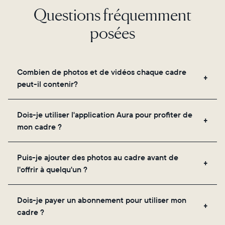
Questions fréquemment
posées
Combien de photos et de vidéos chaque cadre
peut-il contenir?
Les cadres utilisent le propre stockage cloud
Dois-je utiliser l'application Aura pour profiter de
sécurisé d'Aura, vous permettant d'ajouter un
mon cadre ?
nombre illimité de photos et de vidéos via
l'application, par e-mail, sur le web, à l'aide du
Oui, l'application Aura est nécessaire pour la
scanner intégré à l'application ou en les partageant
Puis-je ajouter des photos au cadre avant de
configuration, l'invitation des proches et le réglage
directement depuis votre pellicule.
l'offrir à quelqu'un ?
des paramètres de votre cadre.
Oui ! Vous pouvez précharger n'importe quel cadre
Dois-je payer un abonnement pour utiliser mon
Aura avec des photos, des vidéos et un message
cadre ?
personnalisé. Il vous suffit de scanner le QR code