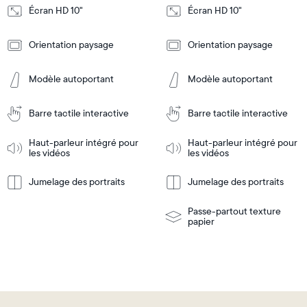
Écran HD 10"
Écran HD 10"
Design
Design
Orientation paysage
Orientation paysage
Frame
Frame
Features
Features
Modèle autoportant
Modèle autoportant
Barre tactile interactive
Barre tactile interactive
Ajouter
Ajouter
au
au
panier
panier
Haut-parleur intégré pour
Haut-parleur intégré pour
Tabletop
Tabletop
les vidéos
les vidéos
or
wall-
Jumelage des portraits
Jumelage des portraits
En
mount
En
Tabletop
Tabletop
savoir
savoir
or
plus
plus
wall-
Passe-partout texture
mount
papier