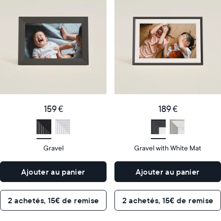
cadre
cadre
numérique
numérique
le
le
plus
plus
populaire
vendu
Product
Product
details
details
159
189
Price
Price
€
159 €
€
189 €
Display
10"
Display
10"
size
Diagonal
size
Diagonal
Gravel
Gravel with White Mat
Display
Display
HD
HD
type
type
Ajouter au panier
Ajouter au panier
26,6cm
26,6cm
×
×
Dimensions
18,5cm
Dimensions
18,5cm
2 achetés, 15€ de remise
2 achetés, 15€ de remise
×
×
5,3cm
5,3cm