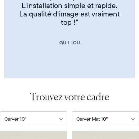
CORINNE
Trouvez votre cadre
Notre
Notre