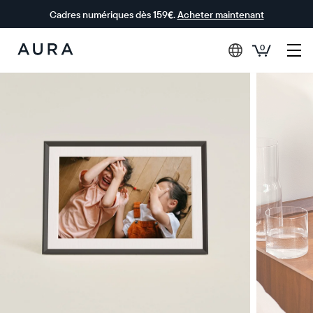
Cadres numériques dès 159€.
Acheter maintenant
0
Aura Frames
0 € OFFERTS