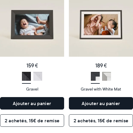
cadre
cadre
numérique
numérique
le
le
plus
plus
populaire
vendu
Product
Product
details
details
159
189
Price
Price
€
159 €
€
189 €
Display
10"
Display
10"
size
Diagonal
size
Diagonal
Gravel
Gravel with White Mat
Display
Display
HD
HD
type
type
Ajouter au panier
Ajouter au panier
26,6cm
26,6cm
×
×
Dimensions
18,5cm
Dimensions
18,5cm
2 achetés, 15€ de remise
2 achetés, 15€ de remise
×
×
5,3cm
5,3cm