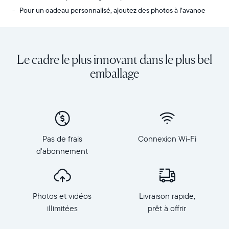
Pour un cadeau personnalisé, ajoutez des photos à l’avance
Envoyez
Écran
des
:
photos
diagonale
Le cadre le plus innovant dans le plus bel
de
de
votre
10,1
emballage
téléphone
pouces,
vers
orientation
Carver,
paysage
notre
Résolution
cadre
:
connecté
1
Pas de frais
Connexion Wi-Fi
au
280
d'abonnement
Wi-
×
Fi
800,
au
150
top
PPP
Photos et vidéos
Livraison rapide,
des
Dimensions
ventes.
illimitées
prêt à offrir
du
Revivez
cadre
tous