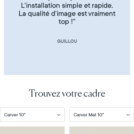
CORINNE
Trouvez votre cadre
Notre
Notre