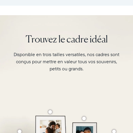
:
vos
26,6cm
souvenirs
×
préférés
18,5cm
avec
×
l’écran
Trouvez le cadre idéal
5,3cm
de
Poids
10"
:
du
Disponible en trois tailles versatiles, nos cadres sont
730g
cadre
conçus pour mettre en valeur tous vos souvenirs,
Carver,
Wi-
Matte
petits ou grands.
Fi
au
:
format
routeur
paysage.
de
Regardez-
diffusion
le
de
associer
2,4
deux
GHz
photos
Compatibilité
au
:
format