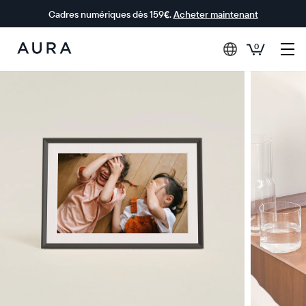
Cadres numériques dès 159€.
Acheter maintenant
0
Aura Frames
0 € OFFERTS