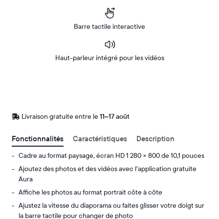
Barre tactile interactive
Haut-parleur intégré pour les vidéos
Acheter
Sur
Amazon
Livraison gratuite entre le
Livraison
11–17 août
gratuite
d’ici
Fonctionnalités
Caractéristiques
Description
le
Cadre au format paysage, écran HD 1 280 × 800 de 10,1 pouces
Ajoutez des photos et des vidéos avec l’application gratuite
Aura
Affiche les photos au format portrait côte à côte
Ajustez la vitesse du diaporama ou faites glisser votre doigt sur
la barre tactile pour changer de photo