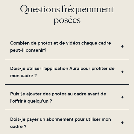
Questions fréquemment
posées
Combien de photos et de vidéos chaque cadre
peut-il contenir?
Les cadres utilisent le propre stockage cloud
Dois-je utiliser l'application Aura pour profiter de
sécurisé d'Aura, vous permettant d'ajouter un
mon cadre ?
nombre illimité de photos et de vidéos via
l'application, par e-mail, sur le web, à l'aide du
Oui, l'application Aura est nécessaire pour la
scanner intégré à l'application ou en les partageant
Puis-je ajouter des photos au cadre avant de
configuration, l'invitation des proches et le réglage
directement depuis votre pellicule.
l'offrir à quelqu'un ?
des paramètres de votre cadre.
Oui ! Vous pouvez précharger n'importe quel cadre
Dois-je payer un abonnement pour utiliser mon
Aura avec des photos, des vidéos et un message
cadre ?
personnalisé. Il vous suffit de scanner le QR code