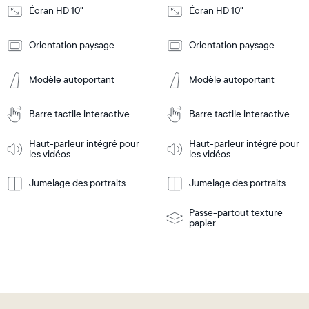
Écran HD 10"
Écran HD 10"
Design
Design
Orientation paysage
Orientation paysage
Frame
Frame
Features
Features
Modèle autoportant
Modèle autoportant
Barre tactile interactive
Barre tactile interactive
Ajouter
Ajouter
au
au
panier
panier
Haut-parleur intégré pour
Haut-parleur intégré pour
Tabletop
Tabletop
les vidéos
les vidéos
or
wall-
Jumelage des portraits
Jumelage des portraits
En
mount
En
Tabletop
Tabletop
savoir
savoir
or
plus
plus
wall-
Passe-partout texture
mount
papier