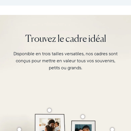
:
vos
26,6cm
souvenirs
×
préférés
18,5cm
avec
×
l’écran
Trouvez le cadre idéal
5,3cm
de
Poids
10"
:
du
Disponible en trois tailles versatiles, nos cadres sont
730g
cadre
conçus pour mettre en valeur tous vos souvenirs,
Carver,
Wi-
Matte
petits ou grands.
Fi
au
:
format
routeur
paysage.
de
Regardez-
diffusion
le
de
associer
2,4
deux
GHz
photos
Compatibilité
au
:
format