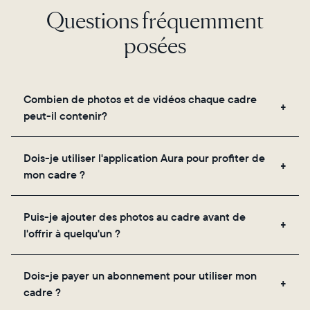
Questions fréquemment
posées
Combien de photos et de vidéos chaque cadre
peut-il contenir?
Les cadres utilisent le propre stockage cloud
Dois-je utiliser l'application Aura pour profiter de
sécurisé d'Aura, vous permettant d'ajouter un
mon cadre ?
nombre illimité de photos et de vidéos via
l'application, par e-mail, sur le web, à l'aide du
Oui, l'application Aura est nécessaire pour la
scanner intégré à l'application ou en les partageant
Puis-je ajouter des photos au cadre avant de
configuration, l'invitation des proches et le réglage
directement depuis votre pellicule.
l'offrir à quelqu'un ?
des paramètres de votre cadre.
Oui ! Vous pouvez précharger n'importe quel cadre
Dois-je payer un abonnement pour utiliser mon
Aura avec des photos, des vidéos et un message
cadre ?
personnalisé. Il vous suffit de scanner le QR code