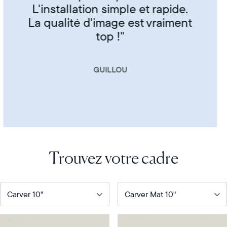
CORINNE
Trouvez votre cadre
Notre
Notre