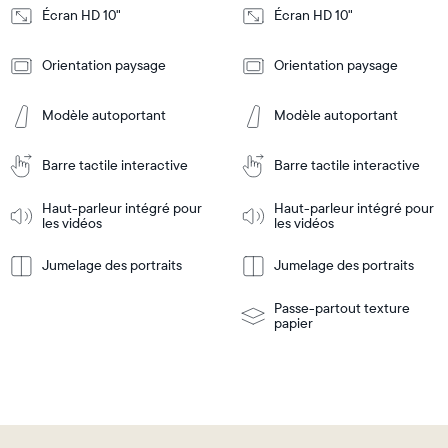
Écran HD 10"
Écran HD 10"
Design
Design
Orientation paysage
Orientation paysage
Frame
Frame
Features
Features
Modèle autoportant
Modèle autoportant
Barre tactile interactive
Barre tactile interactive
Ajouter
Ajouter
au
au
panier
panier
Haut-parleur intégré pour
Haut-parleur intégré pour
Tabletop
Tabletop
les vidéos
les vidéos
or
wall-
Jumelage des portraits
Jumelage des portraits
En
mount
En
Tabletop
Tabletop
savoir
savoir
or
plus
plus
wall-
Passe-partout texture
mount
papier