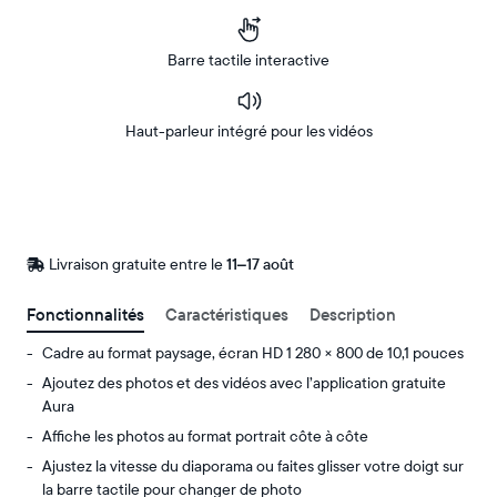
Barre tactile interactive
Haut-parleur intégré pour les vidéos
Acheter
Sur
Amazon
Livraison gratuite entre le
Livraison
11–17 août
gratuite
d’ici
Fonctionnalités
Caractéristiques
Description
le
Cadre au format paysage, écran HD 1 280 × 800 de 10,1 pouces
Ajoutez des photos et des vidéos avec l’application gratuite
Aura
Affiche les photos au format portrait côte à côte
Ajustez la vitesse du diaporama ou faites glisser votre doigt sur
la barre tactile pour changer de photo