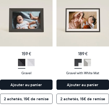
cadre
cadre
numérique
numérique
le
le
plus
plus
populaire
vendu
Product
Product
details
details
159
189
Price
Price
€
159 €
€
189 €
Display
10"
Display
10"
size
Diagonal
size
Diagonal
Gravel
Gravel with White Mat
Display
Display
HD
HD
type
type
Ajouter au panier
Ajouter au panier
26,6cm
26,6cm
×
×
Dimensions
18,5cm
Dimensions
18,5cm
2 achetés, 15€ de remise
2 achetés, 15€ de remise
×
×
5,3cm
5,3cm