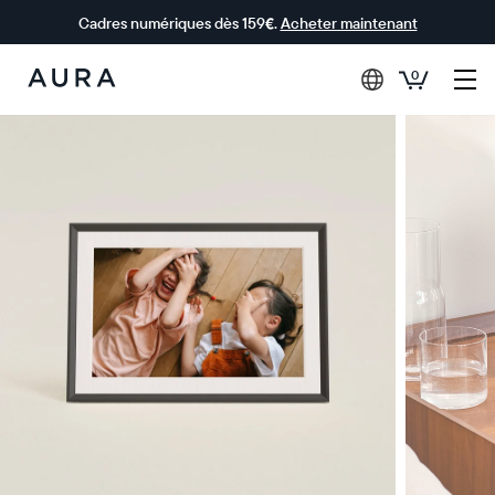
Cadres numériques dès 159€.
Acheter maintenant
0
Aura Frames
0 € OFFERTS