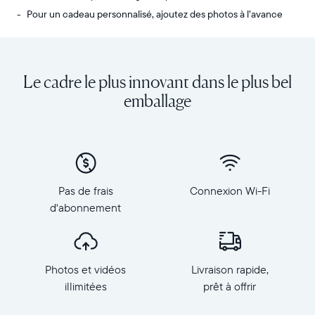
Pour un cadeau personnalisé, ajoutez des photos à l’avance
Envoyez
Écran
des
:
photos
diagonale
Le cadre le plus innovant dans le plus bel
de
de
votre
10,1
emballage
téléphone
pouces,
vers
orientation
Carver,
paysage
notre
Résolution
cadre
:
connecté
1
Pas de frais
Connexion Wi-Fi
au
280
d'abonnement
Wi-
×
Fi
800,
au
150
top
PPP
Photos et vidéos
Livraison rapide,
des
Dimensions
ventes.
illimitées
prêt à offrir
du
Revivez
cadre
tous