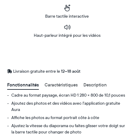
Barre tactile interactive
Haut-parleur intégré pour les vidéos
Acheter
Sur
Amazon
Livraison gratuite entre le
Livraison
12–18 août
gratuite
d’ici
Fonctionnalités
Caractéristiques
Description
le
Cadre au format paysage, écran HD 1 280 × 800 de 10,1 pouces
Ajoutez des photos et des vidéos avec l’application gratuite
Aura
Affiche les photos au format portrait côte à côte
Ajustez la vitesse du diaporama ou faites glisser votre doigt sur
la barre tactile pour changer de photo