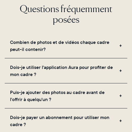
Questions fréquemment
posées
Combien de photos et de vidéos chaque cadre
peut-il contenir?
Les cadres utilisent le propre stockage cloud
Dois-je utiliser l'application Aura pour profiter de
sécurisé d'Aura, vous permettant d'ajouter un
mon cadre ?
nombre illimité de photos et de vidéos via
l'application, par e-mail, sur le web, à l'aide du
Oui, l'application Aura est nécessaire pour la
scanner intégré à l'application ou en les partageant
Puis-je ajouter des photos au cadre avant de
configuration, l'invitation des proches et le réglage
directement depuis votre pellicule.
l'offrir à quelqu'un ?
des paramètres de votre cadre.
Oui ! Vous pouvez précharger n'importe quel cadre
Dois-je payer un abonnement pour utiliser mon
Aura avec des photos, des vidéos et un message
cadre ?
personnalisé. Il vous suffit de scanner le QR code