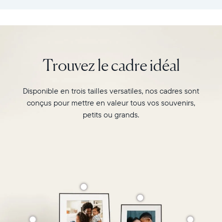
:
vos
26,6cm
souvenirs
×
préférés
18,5cm
avec
×
l’écran
Trouvez le cadre idéal
5,3cm
de
Poids
10"
:
du
Disponible en trois tailles versatiles, nos cadres sont
730g
cadre
conçus pour mettre en valeur tous vos souvenirs,
Carver,
Wi-
Matte
petits ou grands.
Fi
au
:
format
routeur
paysage.
de
Regardez-
diffusion
le
de
associer
2,4
deux
GHz
photos
Compatibilité
au
:
format