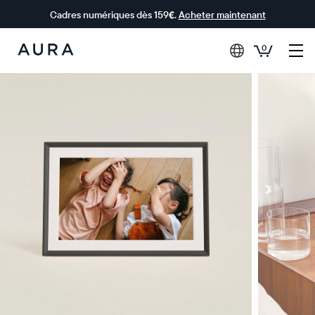
Cadres numériques dès 159€.
Acheter maintenant
0
Aura Frames
0 € OFFERTS