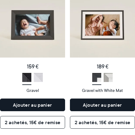
cadre
cadre
numérique
numérique
le
le
plus
plus
populaire
vendu
Product
Product
details
details
159
189
Price
Price
€
159 €
€
189 €
Display
10"
Display
10"
size
Diagonal
size
Diagonal
Gravel
Gravel with White Mat
Display
Display
HD
HD
type
type
Ajouter au panier
Ajouter au panier
26,6cm
26,6cm
×
×
Dimensions
18,5cm
Dimensions
18,5cm
2 achetés, 15€ de remise
2 achetés, 15€ de remise
×
×
5,3cm
5,3cm