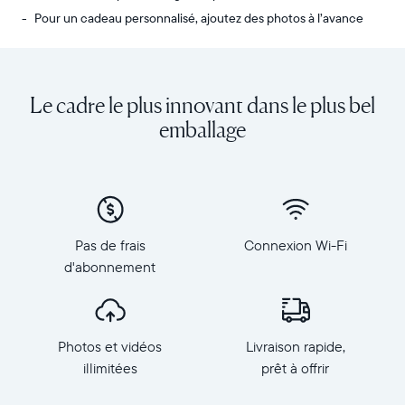
Pour un cadeau personnalisé, ajoutez des photos à l’avance
Envoyez
Écran
des
:
photos
diagonale
Le cadre le plus innovant dans le plus bel
de
de
votre
10,1
emballage
téléphone
pouces,
vers
orientation
Carver,
paysage
notre
Résolution
cadre
:
connecté
1
Pas de frais
Connexion Wi-Fi
au
280
d'abonnement
Wi-
×
Fi
800,
au
150
top
PPP
Photos et vidéos
Livraison rapide,
des
Dimensions
ventes.
illimitées
prêt à offrir
du
Revivez
cadre
tous