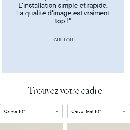
CORINNE
Trouvez votre cadre
Notre
Notre