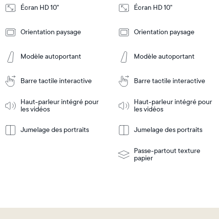
Écran HD 10"
Écran HD 10"
Design
Design
Orientation paysage
Orientation paysage
Frame
Frame
Features
Features
Modèle autoportant
Modèle autoportant
Barre tactile interactive
Barre tactile interactive
Ajouter
Ajouter
au
au
panier
panier
Haut-parleur intégré pour
Haut-parleur intégré pour
Tabletop
Tabletop
les vidéos
les vidéos
or
wall-
Jumelage des portraits
Jumelage des portraits
En
mount
En
Tabletop
Tabletop
savoir
savoir
or
plus
plus
wall-
Passe-partout texture
mount
papier