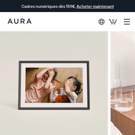
Cadres numériques dès 159€.
Acheter maintenant
0
Aura Frames
0 € OFFERTS