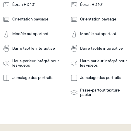
Écran HD 10"
Écran HD 10"
Design
Design
Orientation paysage
Orientation paysage
Frame
Frame
Features
Features
Modèle autoportant
Modèle autoportant
Barre tactile interactive
Barre tactile interactive
Ajouter
Ajouter
au
au
panier
panier
Haut-parleur intégré pour
Haut-parleur intégré pour
Tabletop
Tabletop
les vidéos
les vidéos
or
wall-
Jumelage des portraits
Jumelage des portraits
En
mount
En
Tabletop
Tabletop
savoir
savoir
or
plus
plus
wall-
Passe-partout texture
mount
papier