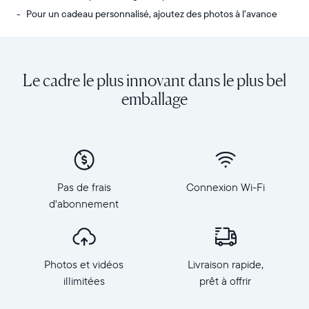
Pour un cadeau personnalisé, ajoutez des photos à l’avance
Envoyez
Écran
des
:
photos
diagonale
Le cadre le plus innovant dans le plus bel
de
de
votre
10,1
emballage
téléphone
pouces,
vers
orientation
Carver,
paysage
notre
Résolution
cadre
:
connecté
1
Pas de frais
Connexion Wi-Fi
au
280
d'abonnement
Wi-
×
Fi
800,
au
150
top
PPP
Photos et vidéos
Livraison rapide,
des
Dimensions
ventes.
illimitées
prêt à offrir
du
Revivez
cadre
tous