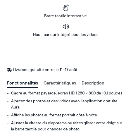
Barre tactile interactive
Haut-parleur intégré pour les vidéos
Acheter
Sur
Amazon
Livraison gratuite entre le
Livraison
11–17 août
gratuite
d’ici
Fonctionnalités
Caractéristiques
Description
le
Cadre au format paysage, écran HD 1 280 × 800 de 10,1 pouces
Ajoutez des photos et des vidéos avec l’application gratuite
Aura
Affiche les photos au format portrait côte à côte
Ajustez la vitesse du diaporama ou faites glisser votre doigt sur
la barre tactile pour changer de photo