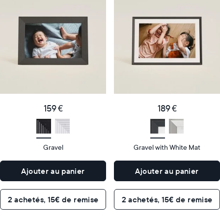
cadre
cadre
numérique
numérique
le
le
plus
plus
populaire
vendu
Product
Product
details
details
159
189
Price
Price
€
159 €
€
189 €
Display
10"
Display
10"
size
Diagonal
size
Diagonal
Gravel
Gravel with White Mat
Display
Display
HD
HD
type
type
Ajouter au panier
Ajouter au panier
26,6cm
26,6cm
×
×
Dimensions
18,5cm
Dimensions
18,5cm
2 achetés, 15€ de remise
2 achetés, 15€ de remise
×
×
5,3cm
5,3cm