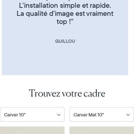
CORINNE
Trouvez votre cadre
Notre
Notre