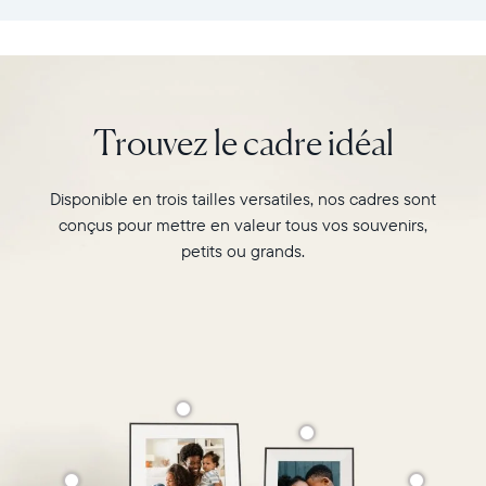
:
vos
26,6cm
souvenirs
×
préférés
18,5cm
avec
×
l’écran
Trouvez le cadre idéal
5,3cm
de
Poids
10"
:
du
Disponible en trois tailles versatiles, nos cadres sont
730g
cadre
conçus pour mettre en valeur tous vos souvenirs,
Carver,
Wi-
Matte
petits ou grands.
Fi
au
:
format
routeur
paysage.
de
Regardez-
diffusion
le
de
associer
2,4
deux
GHz
photos
Compatibilité
au
:
format