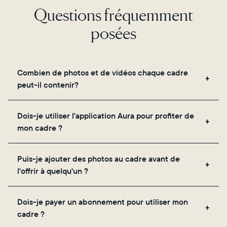
Questions fréquemment
posées
Combien de photos et de vidéos chaque cadre
peut-il contenir?
Les cadres utilisent le propre stockage cloud
Dois-je utiliser l'application Aura pour profiter de
sécurisé d'Aura, vous permettant d'ajouter un
mon cadre ?
nombre illimité de photos et de vidéos via
l'application, par e-mail, sur le web, à l'aide du
Oui, l'application Aura est nécessaire pour la
scanner intégré à l'application ou en les partageant
Puis-je ajouter des photos au cadre avant de
configuration, l'invitation des proches et le réglage
directement depuis votre pellicule.
l'offrir à quelqu'un ?
des paramètres de votre cadre.
Oui ! Vous pouvez précharger n'importe quel cadre
Dois-je payer un abonnement pour utiliser mon
Aura avec des photos, des vidéos et un message
cadre ?
personnalisé. Il vous suffit de scanner le QR code