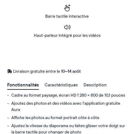
Barre tactile interactive
Haut-parleur intégré pour les vidéos
Acheter
Sur
Amazon
Livraison gratuite entre le
Livraison
10–14 août
gratuite
d’ici
Fonctionnalités
Caractéristiques
Description
le
Cadre au format paysage, écran HD 1 280 × 800 de 10,1 pouces
Ajoutez des photos et des vidéos avec l’application gratuite
Aura
Affiche les photos au format portrait côte à côte
Ajustez la vitesse du diaporama ou faites glisser votre doigt sur
la barre tactile pour changer de photo