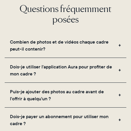
Questions fréquemment
posées
Combien de photos et de vidéos chaque cadre
peut-il contenir?
Les cadres utilisent le propre stockage cloud
Dois-je utiliser l'application Aura pour profiter de
sécurisé d'Aura, vous permettant d'ajouter un
mon cadre ?
nombre illimité de photos et de vidéos via
l'application, par e-mail, sur le web, à l'aide du
Oui, l'application Aura est nécessaire pour la
scanner intégré à l'application ou en les partageant
Puis-je ajouter des photos au cadre avant de
configuration, l'invitation des proches et le réglage
directement depuis votre pellicule.
l'offrir à quelqu'un ?
des paramètres de votre cadre.
Oui ! Vous pouvez précharger n'importe quel cadre
Dois-je payer un abonnement pour utiliser mon
Aura avec des photos, des vidéos et un message
cadre ?
personnalisé. Il vous suffit de scanner le QR code