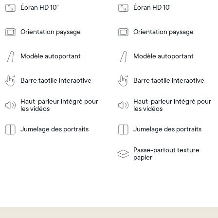
Écran HD 10"
Écran HD 10"
Design
Design
Orientation paysage
Orientation paysage
Frame
Frame
Features
Features
Modèle autoportant
Modèle autoportant
Barre tactile interactive
Barre tactile interactive
Ajouter
Ajouter
au
au
panier
panier
Haut-parleur intégré pour
Haut-parleur intégré pour
Tabletop
Tabletop
les vidéos
les vidéos
or
wall-
Jumelage des portraits
Jumelage des portraits
En
mount
En
Tabletop
Tabletop
savoir
savoir
or
plus
plus
wall-
Passe-partout texture
mount
papier