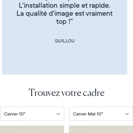
CORINNE
Trouvez votre cadre
Notre
Notre