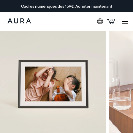
Cadres numériques dès 159€.
Acheter maintenant
0
Aura Frames
0 € OFFERTS