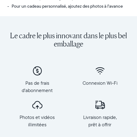
Pour un cadeau personnalisé, ajoutez des photos à l’avance
Envoyez
Écran
des
:
photos
diagonale
Le cadre le plus innovant dans le plus bel
de
de
votre
10,1
emballage
téléphone
pouces,
vers
orientation
Carver,
paysage
notre
Résolution
cadre
:
connecté
1
Pas de frais
Connexion Wi-Fi
au
280
d'abonnement
Wi-
×
Fi
800,
au
150
top
PPP
Photos et vidéos
Livraison rapide,
des
Dimensions
ventes.
illimitées
prêt à offrir
du
Revivez
cadre
tous