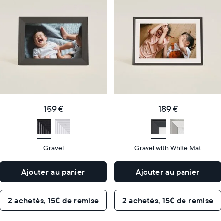
cadre
cadre
numérique
numérique
le
le
plus
plus
populaire
vendu
Product
Product
details
details
159
189
Price
Price
€
159 €
€
189 €
Display
10"
Display
10"
size
Diagonal
size
Diagonal
Gravel
Gravel with White Mat
Display
Display
HD
HD
type
type
Ajouter au panier
Ajouter au panier
26,6cm
26,6cm
×
×
Dimensions
18,5cm
Dimensions
18,5cm
2 achetés, 15€ de remise
2 achetés, 15€ de remise
×
×
5,3cm
5,3cm