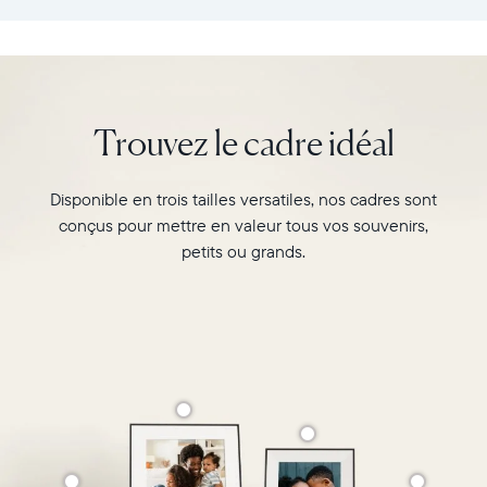
:
vos
26,6cm
souvenirs
×
préférés
18,5cm
avec
×
l’écran
Trouvez le cadre idéal
5,3cm
de
Poids
10"
:
du
Disponible en trois tailles versatiles, nos cadres sont
730g
cadre
conçus pour mettre en valeur tous vos souvenirs,
Carver,
Wi-
Matte
petits ou grands.
Fi
au
:
format
routeur
paysage.
de
Regardez-
diffusion
le
de
associer
2,4
deux
GHz
photos
Compatibilité
au
:
format