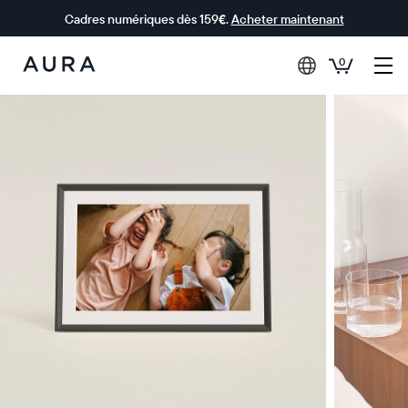
Cadres numériques dès 159€.
Acheter maintenant
0
Aura Frames
0 € OFFERTS