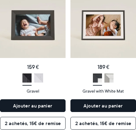
cadre
cadre
numérique
numérique
le
le
plus
plus
populaire
vendu
Product
Product
details
details
159
189
Price
Price
€
159 €
€
189 €
Display
10"
Display
10"
size
Diagonal
size
Diagonal
Gravel
Gravel with White Mat
Display
Display
HD
HD
type
type
Ajouter au panier
Ajouter au panier
26,6cm
26,6cm
×
×
Dimensions
18,5cm
Dimensions
18,5cm
2 achetés, 15€ de remise
2 achetés, 15€ de remise
×
×
5,3cm
5,3cm