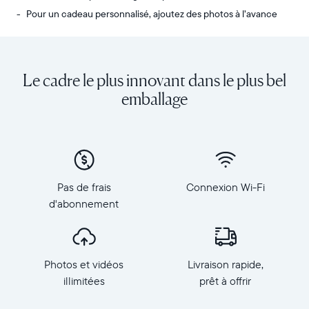
Pour un cadeau personnalisé, ajoutez des photos à l’avance
Envoyez
Écran
des
:
photos
diagonale
Le cadre le plus innovant dans le plus bel
de
de
votre
10,1
emballage
téléphone
pouces,
vers
orientation
Carver,
paysage
notre
Résolution
cadre
:
connecté
1
Pas de frais
Connexion Wi-Fi
au
280
d'abonnement
Wi-
×
Fi
800,
au
150
top
PPP
Photos et vidéos
Livraison rapide,
des
Dimensions
ventes.
illimitées
prêt à offrir
du
Revivez
cadre
tous