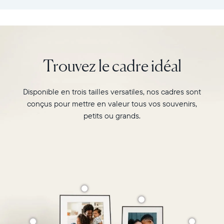
:
vos
26,6cm
souvenirs
×
préférés
18,5cm
avec
×
l’écran
Trouvez le cadre idéal
5,3cm
de
Poids
10"
:
du
Disponible en trois tailles versatiles, nos cadres sont
730g
cadre
conçus pour mettre en valeur tous vos souvenirs,
Carver,
Wi-
Matte
petits ou grands.
Fi
au
:
format
routeur
paysage.
de
Regardez-
diffusion
le
de
associer
2,4
deux
GHz
photos
Compatibilité
au
:
format