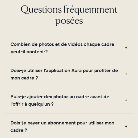
Questions fréquemment
posées
Combien de photos et de vidéos chaque cadre
peut-il contenir?
Les cadres utilisent le propre stockage cloud
Dois-je utiliser l'application Aura pour profiter de
sécurisé d'Aura, vous permettant d'ajouter un
mon cadre ?
nombre illimité de photos et de vidéos via
l'application, par e-mail, sur le web, à l'aide du
Oui, l'application Aura est nécessaire pour la
scanner intégré à l'application ou en les partageant
Puis-je ajouter des photos au cadre avant de
configuration, l'invitation des proches et le réglage
directement depuis votre pellicule.
l'offrir à quelqu'un ?
des paramètres de votre cadre.
Oui ! Vous pouvez précharger n'importe quel cadre
Dois-je payer un abonnement pour utiliser mon
Aura avec des photos, des vidéos et un message
cadre ?
personnalisé. Il vous suffit de scanner le QR code