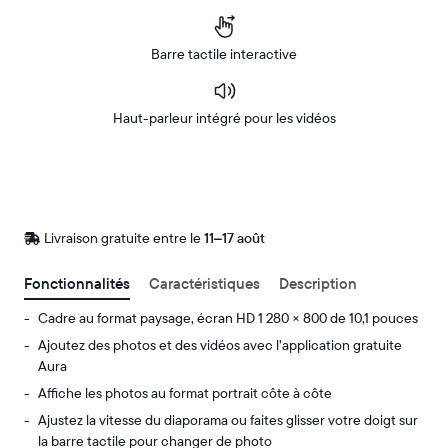
Barre tactile interactive
Haut-parleur intégré pour les vidéos
Acheter
Sur
Amazon
Livraison gratuite entre le
Livraison
11–17 août
gratuite
d’ici
Fonctionnalités
Caractéristiques
Description
le
Cadre au format paysage, écran HD 1 280 × 800 de 10,1 pouces
Ajoutez des photos et des vidéos avec l’application gratuite
Aura
Affiche les photos au format portrait côte à côte
Ajustez la vitesse du diaporama ou faites glisser votre doigt sur
la barre tactile pour changer de photo