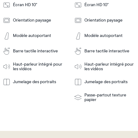
Écran HD 10"
Écran HD 10"
Design
Design
Orientation paysage
Orientation paysage
Frame
Frame
Features
Features
Modèle autoportant
Modèle autoportant
Barre tactile interactive
Barre tactile interactive
Ajouter
Ajouter
au
au
panier
panier
Haut-parleur intégré pour
Haut-parleur intégré pour
Tabletop
Tabletop
les vidéos
les vidéos
or
wall-
Jumelage des portraits
Jumelage des portraits
En
mount
En
Tabletop
Tabletop
savoir
savoir
or
plus
plus
wall-
Passe-partout texture
mount
papier