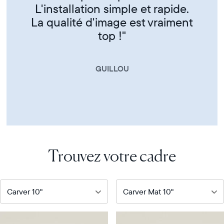
CORINNE
Trouvez votre cadre
Notre
Notre