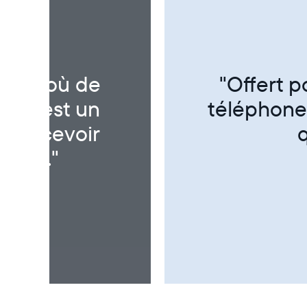
dinateur ni
"Super p
t rapide. La
!"