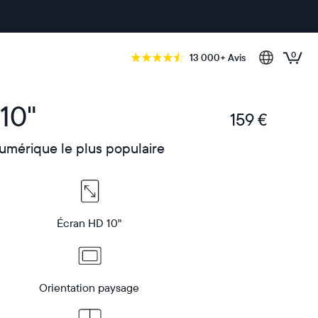
0
13 000+ Avis
10"
159 €
€
umérique le plus populaire
Écran HD 10"
Orientation paysage