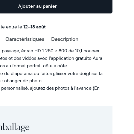
Ajouter au panier
ite entre le
Livraison
12–18 août
gratuite
Caractéristiques
Description
d’ici
le
t paysage, écran HD 1 280 × 800 de 10,1 pouces
tos et des vidéos avec l’application gratuite Aura
os au format portrait côte à côte
se du diaporama ou faites glisser votre doigt sur la
our changer de photo
personnalisé, ajoutez des photos à l’avance
(En
mballage