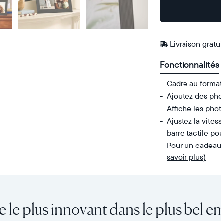
Acheter
Sur
Amazon
Livraison gratu
Fonctionnalités
Cadre au forma
Ajoutez des pho
Affiche les phot
Ajustez la vites
barre tactile p
Pour un cadeau 
savoir plus)
Envoyez
Écran
des
:
photos
diagonale
e le plus innovant dans le plus bel e
de
de
votre
10,1