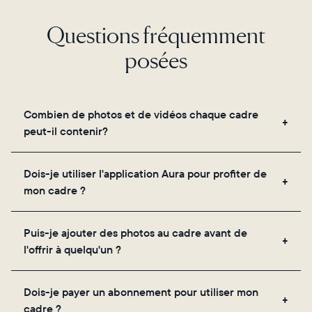
Questions fréquemment
posées
Combien de photos et de vidéos chaque cadre
peut-il contenir?
Les cadres utilisent le propre stockage cloud
Dois-je utiliser l'application Aura pour profiter de
sécurisé d'Aura, vous permettant d'ajouter un
mon cadre ?
nombre illimité de photos et de vidéos via
l'application, par e-mail, sur le web, à l'aide du
Oui, l'application Aura est nécessaire pour la
scanner intégré à l'application ou en les partageant
Puis-je ajouter des photos au cadre avant de
configuration, l'invitation des proches et le réglage
directement depuis votre pellicule.
l'offrir à quelqu'un ?
des paramètres de votre cadre.
Oui ! Vous pouvez précharger n'importe quel cadre
Dois-je payer un abonnement pour utiliser mon
Aura avec des photos, des vidéos et un message
cadre ?