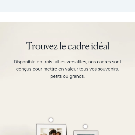
cadre
tous
:
vos
26,6cm
souvenirs
×
préférés
18,5cm
avec
×
l’écran
Trouvez le cadre idéal
5,3cm
de
Poids
10"
:
du
Disponible en trois tailles versatiles, nos cadres sont
730g
cadre
conçus pour mettre en valeur tous vos souvenirs,
Carver,
Wi-
au
petits ou grands.
Fi
format
:
paysage.
routeur
Regardez-
de
le
diffusion
associer
de
deux
2,4
photos
GHz
au
Compatibilité
format