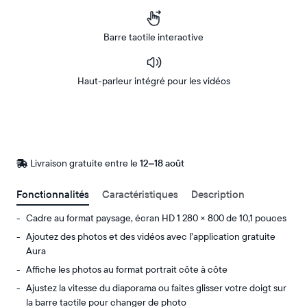
Barre tactile interactive
Haut-parleur intégré pour les vidéos
Acheter
Sur
Amazon
Livraison gratuite entre le
Livraison
12–18 août
gratuite
d’ici
Fonctionnalités
Caractéristiques
Description
le
Cadre au format paysage, écran HD 1 280 × 800 de 10,1 pouces
Ajoutez des photos et des vidéos avec l’application gratuite
Aura
Affiche les photos au format portrait côte à côte
Ajustez la vitesse du diaporama ou faites glisser votre doigt sur
la barre tactile pour changer de photo