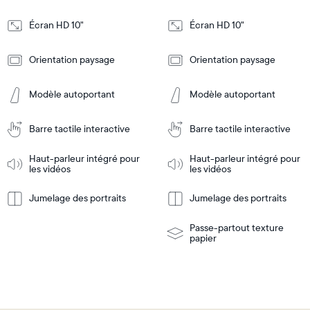
5,3cm
5,3cm
Écran HD 10"
Écran HD 10"
Design
Design
Orientation paysage
Orientation paysage
Frame
Frame
Features
Features
Modèle autoportant
Modèle autoportant
Barre tactile interactive
Barre tactile interactive
Ajouter
Ajouter
au
au
panier
panier
Haut-parleur intégré pour
Haut-parleur intégré pour
Tabletop
Tabletop
les vidéos
les vidéos
or
wall-
Jumelage des portraits
Jumelage des portraits
En
mount
En
Tabletop
Tabletop
savoir
savoir
or
plus
plus
wall-
Passe-partout texture
mount
papier