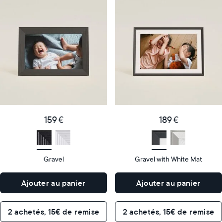
Notre
Notre
cadre
cadre
numérique
numérique
le
le
plus
plus
populaire
vendu
Product
Product
details
details
159
189
Price
Price
€
159 €
€
189 €
Display
10"
Display
10"
size
Diagonal
size
Diagonal
Gravel
Gravel with White Mat
Display
Display
HD
HD
type
type
Ajouter au panier
Ajouter au panier
26,6cm
26,6cm
×
×
Dimensions
18,5cm
Dimensions
18,5cm
2 achetés, 15€ de remise
2 achetés, 15€ de remise
×
×