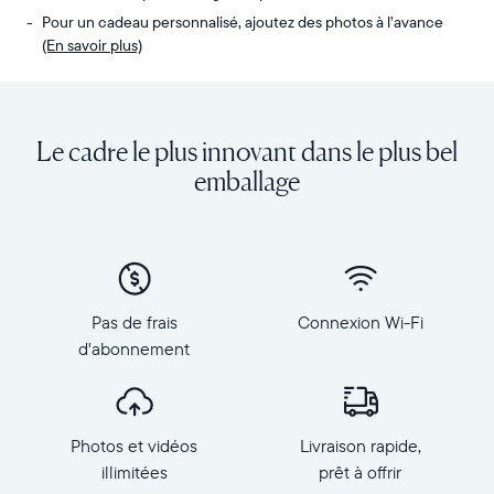
Pour un cadeau personnalisé, ajoutez des photos à l’avance
(En savoir plus)
Envoyez
Écran
des
:
photos
diagonale
Le cadre le plus innovant dans le plus bel
de
de
votre
10,1
emballage
téléphone
pouces,
vers
orientation
Carver,
paysage
notre
Résolution
cadre
:
connecté
1
Pas de frais
Connexion Wi-Fi
au
280
d'abonnement
Wi-
×
Fi
800,
au
150
top
PPP
Photos et vidéos
Livraison rapide,
des
Dimensions
ventes.
illimitées
prêt à offrir
du
Revivez