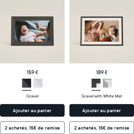
Notre
Notre
cadre
cadre
numérique
numérique
le
le
plus
plus
populaire
vendu
Product
Product
details
details
159
189
Price
Price
€
159 €
€
189 €
Display
10"
Display
10"
size
Diagonal
size
Diagonal
Gravel
Gravel with White Mat
Display
Display
HD
HD
type
type
Ajouter au panier
Ajouter au panier
26,6cm
26,6cm
×
×
Dimensions
18,5cm
Dimensions
18,5cm
2 achetés, 15€ de remise
2 achetés, 15€ de remise
×
×