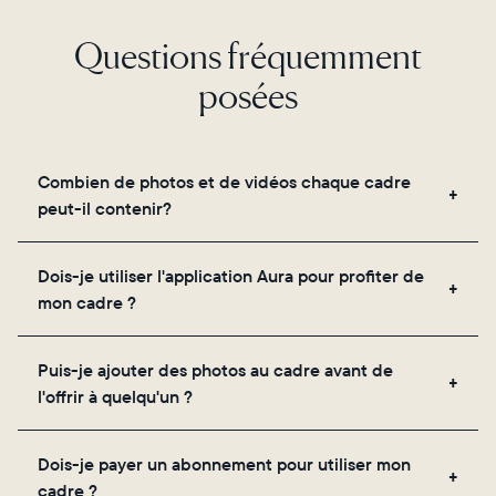
Questions fréquemment
posées
Combien de photos et de vidéos chaque cadre
peut-il contenir?
Les cadres utilisent le propre stockage cloud
Dois-je utiliser l'application Aura pour profiter de
sécurisé d'Aura, vous permettant d'ajouter un
mon cadre ?
nombre illimité de photos et de vidéos via
l'application, par e-mail, sur le web, à l'aide du
Oui, l'application Aura est nécessaire pour la
scanner intégré à l'application ou en les partageant
Puis-je ajouter des photos au cadre avant de
configuration, l'invitation des proches et le réglage
directement depuis votre pellicule.
l'offrir à quelqu'un ?
des paramètres de votre cadre.
Oui ! Vous pouvez précharger n'importe quel cadre
Dois-je payer un abonnement pour utiliser mon
Aura avec des photos, des vidéos et un message
cadre ?