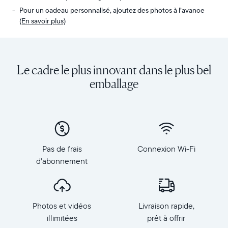
Pour un cadeau personnalisé, ajoutez des photos à l’avance
(En savoir plus)
Envoyez
Écran
des
:
photos
diagonale
Le cadre le plus innovant dans le plus bel
de
de
votre
10,1
emballage
téléphone
pouces,
vers
orientation
Carver,
paysage
notre
Résolution
cadre
:
connecté
1
Pas de frais
Connexion Wi-Fi
au
280
d'abonnement
Wi-
×
Fi
800,
au
150
top
PPP
Photos et vidéos
Livraison rapide,
des
Dimensions
ventes.
illimitées
prêt à offrir
du
Revivez