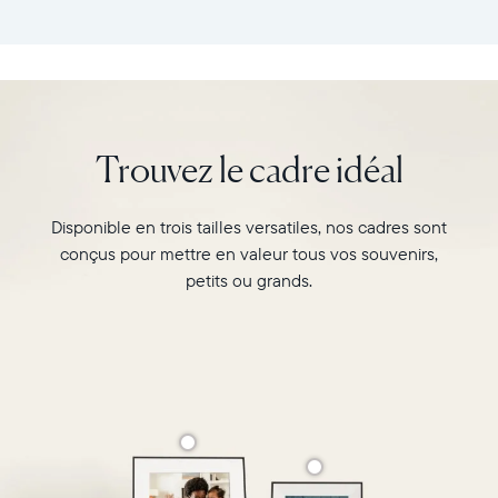
cadre
tous
:
vos
26,6cm
souvenirs
×
préférés
18,5cm
avec
×
l’écran
Trouvez le cadre idéal
5,3cm
de
Poids
10"
:
du
Disponible en trois tailles versatiles, nos cadres sont
730g
cadre
conçus pour mettre en valeur tous vos souvenirs,
Carver,
Wi-
au
petits ou grands.
Fi
format
:
paysage.
routeur
Regardez-
de
le
diffusion
associer
de
deux
2,4
photos
GHz
au
Compatibilité
format