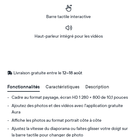
Barre tactile interactive
Haut-parleur intégré pour les vidéos
Acheter
Sur
Amazon
Livraison gratuite entre le
Livraison
12–18 août
gratuite
d’ici
Fonctionnalités
Caractéristiques
Description
le
Cadre au format paysage, écran HD 1 280 × 800 de 10,1 pouces
Ajoutez des photos et des vidéos avec l’application gratuite
Aura
Affiche les photos au format portrait côte à côte
Ajustez la vitesse du diaporama ou faites glisser votre doigt sur
la barre tactile pour changer de photo