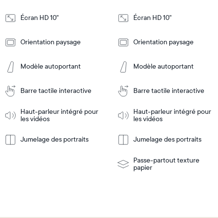
5,3cm
5,3cm
Écran HD 10"
Écran HD 10"
Design
Design
Orientation paysage
Orientation paysage
Frame
Frame
Features
Features
Modèle autoportant
Modèle autoportant
Barre tactile interactive
Barre tactile interactive
Ajouter
Ajouter
au
au
panier
panier
Haut-parleur intégré pour
Haut-parleur intégré pour
Tabletop
Tabletop
les vidéos
les vidéos
or
wall-
Jumelage des portraits
Jumelage des portraits
En
mount
En
Tabletop
Tabletop
savoir
savoir
or
plus
plus
wall-
Passe-partout texture
mount
papier