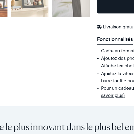
Acheter
Sur
Amazon
Livraison gratu
Fonctionnalités
Cadre au forma
Ajoutez des pho
Affiche les phot
Ajustez la vites
barre tactile p
Pour un cadeau 
savoir plus)
Envoyez
Écran
des
:
photos
diagonale
e le plus innovant dans le plus bel e
de
de
votre
10,1