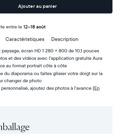
Ajouter au panier
ite entre le
Livraison
12–18 août
gratuite
Caractéristiques
Description
d’ici
le
t paysage, écran HD 1 280 × 800 de 10,1 pouces
tos et des vidéos avec l’application gratuite Aura
os au format portrait côte à côte
se du diaporama ou faites glisser votre doigt sur la
our changer de photo
personnalisé, ajoutez des photos à l’avance
(En
mballage