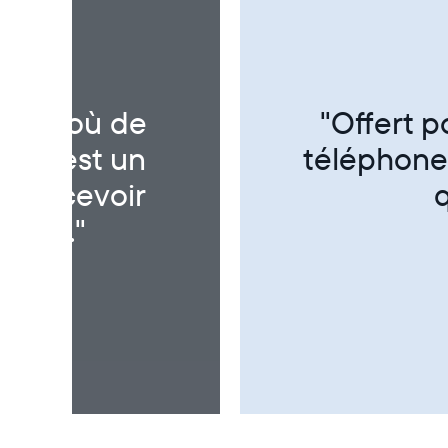
dinateur ni
"Super p
t rapide. La
!"