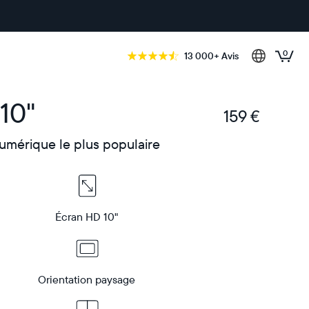
0
13 000+ Avis
10"
159 €
€
umérique le plus populaire
Écran HD 10"
Orientation paysage