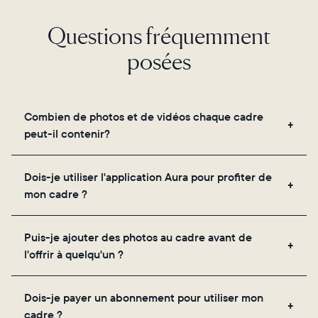
Questions fréquemment
posées
Combien de photos et de vidéos chaque cadre
peut-il contenir?
Les cadres utilisent le propre stockage cloud
Dois-je utiliser l'application Aura pour profiter de
sécurisé d'Aura, vous permettant d'ajouter un
mon cadre ?
nombre illimité de photos et de vidéos via
l'application, par e-mail, sur le web, à l'aide du
Oui, l'application Aura est nécessaire pour la
scanner intégré à l'application ou en les partageant
Puis-je ajouter des photos au cadre avant de
configuration, l'invitation des proches et le réglage
directement depuis votre pellicule.
l'offrir à quelqu'un ?
des paramètres de votre cadre.
Oui ! Vous pouvez précharger n'importe quel cadre
Dois-je payer un abonnement pour utiliser mon
Aura avec des photos, des vidéos et un message
cadre ?