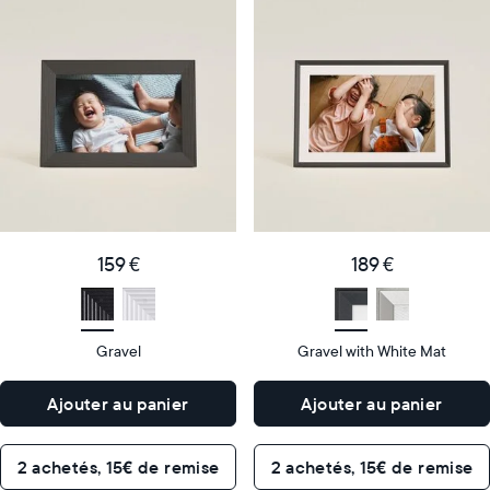
Notre
Notre
cadre
cadre
numérique
numérique
le
le
plus
plus
populaire
vendu
Product
Product
details
details
159
189
Price
Price
€
159 €
€
189 €
Display
10"
Display
10"
size
Diagonal
size
Diagonal
Gravel
Gravel with White Mat
Display
Display
HD
HD
type
type
Ajouter au panier
Ajouter au panier
26,6cm
26,6cm
×
×
Dimensions
18,5cm
Dimensions
18,5cm
2 achetés, 15€ de remise
2 achetés, 15€ de remise
×
×