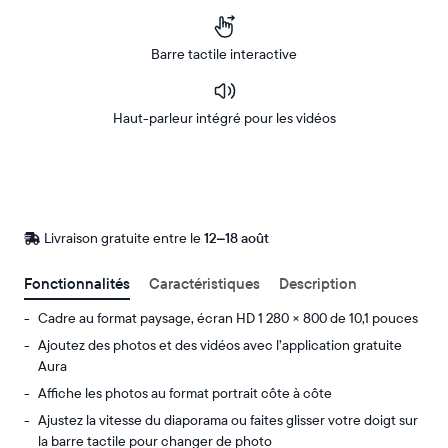
Barre tactile interactive
Haut-parleur intégré pour les vidéos
Acheter
Sur
Amazon
Livraison gratuite entre le
Livraison
12–18 août
gratuite
d’ici
Fonctionnalités
Caractéristiques
Description
le
Cadre au format paysage, écran HD 1 280 × 800 de 10,1 pouces
Ajoutez des photos et des vidéos avec l’application gratuite
Aura
Affiche les photos au format portrait côte à côte
Ajustez la vitesse du diaporama ou faites glisser votre doigt sur
la barre tactile pour changer de photo