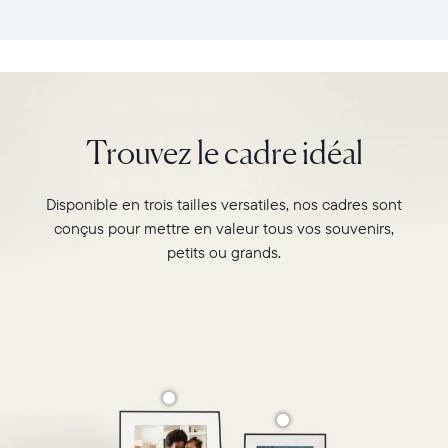
cadre
tous
:
vos
26,6cm
souvenirs
×
préférés
18,5cm
avec
×
l’écran
Trouvez le cadre idéal
5,3cm
de
Poids
10"
:
du
Disponible en trois tailles versatiles, nos cadres sont
730g
cadre
conçus pour mettre en valeur tous vos souvenirs,
Carver,
Wi-
au
petits ou grands.
Fi
format
:
paysage.
routeur
Regardez-
de
le
diffusion
associer
de
deux
2,4
photos
GHz
au
Compatibilité
format