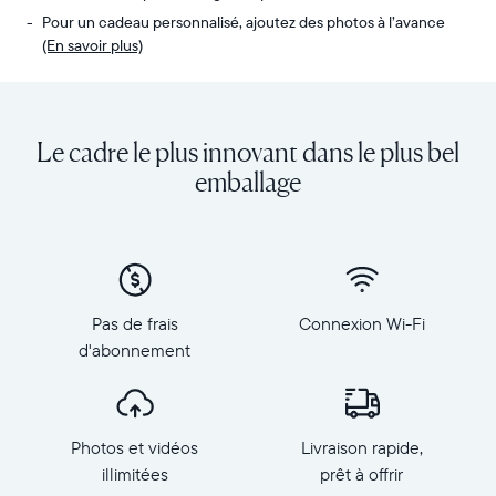
Pour un cadeau personnalisé, ajoutez des photos à l’avance
(En savoir plus)
Envoyez
Écran
des
:
photos
diagonale
Le cadre le plus innovant dans le plus bel
de
de
votre
10,1
emballage
téléphone
pouces,
vers
orientation
Carver,
paysage
notre
Résolution
cadre
:
connecté
1
Pas de frais
Connexion Wi-Fi
au
280
d'abonnement
Wi-
×
Fi
800,
au
150
top
PPP
Photos et vidéos
Livraison rapide,
des
Dimensions
ventes.
illimitées
prêt à offrir
du
Revivez