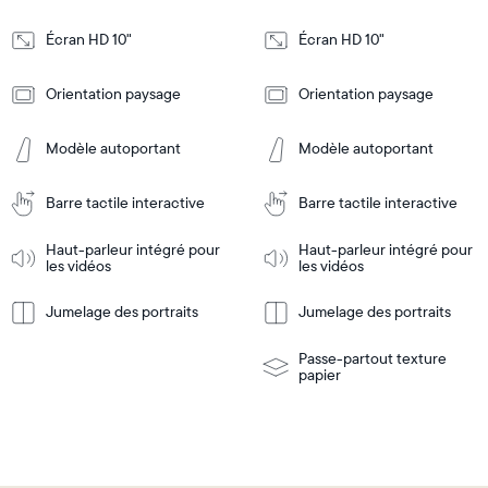
5,3cm
5,3cm
Écran HD 10"
Écran HD 10"
Design
Design
Orientation paysage
Orientation paysage
Frame
Frame
Features
Features
Modèle autoportant
Modèle autoportant
Barre tactile interactive
Barre tactile interactive
Ajouter
Ajouter
au
au
panier
panier
Haut-parleur intégré pour
Haut-parleur intégré pour
Tabletop
Tabletop
les vidéos
les vidéos
or
wall-
Jumelage des portraits
Jumelage des portraits
En
mount
En
Tabletop
Tabletop
savoir
savoir
or
plus
plus
wall-
Passe-partout texture
mount
papier