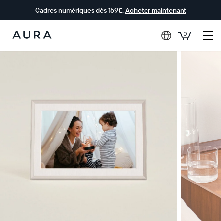
Cadres numériques dès 159€.
Acheter maintenant
0
Aura Frames
0 € OFFERTS