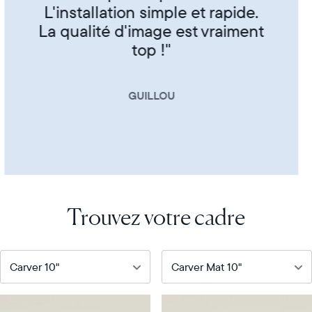
CORINNE
Trouvez votre cadre
Notre
Notre