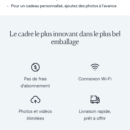
Pour un cadeau personnalisé, ajoutez des photos à l’avance
Envoyez
Écran
des
:
photos
diagonale
Le cadre le plus innovant dans le plus bel
de
de
votre
10,1
emballage
téléphone
pouces,
vers
orientation
Carver,
paysage
notre
Résolution
cadre
:
connecté
1
Pas de frais
Connexion Wi-Fi
au
280
d'abonnement
Wi-
×
Fi
800,
au
150
top
PPP
Photos et vidéos
Livraison rapide,
des
Dimensions
ventes.
illimitées
prêt à offrir
du
Revivez
cadre
tous