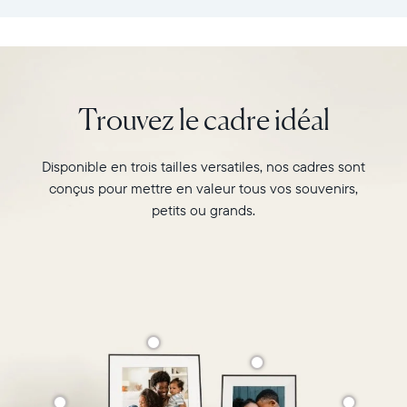
:
vos
26,6cm
souvenirs
×
préférés
18,5cm
avec
×
l’écran
Trouvez le cadre idéal
5,3cm
de
Poids
10"
:
du
Disponible en trois tailles versatiles, nos cadres sont
730g
cadre
conçus pour mettre en valeur tous vos souvenirs,
Carver,
Wi-
Matte
petits ou grands.
Fi
au
:
format
routeur
paysage.
de
Regardez-
diffusion
le
de
associer
2,4
deux
GHz
photos
Compatibilité
au
:
format