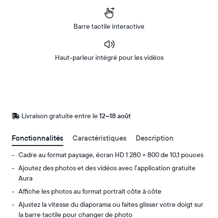
Barre tactile interactive
Haut-parleur intégré pour les vidéos
Acheter
Sur
Amazon
Livraison gratuite entre le
Livraison
12–18 août
gratuite
d’ici
Fonctionnalités
Caractéristiques
Description
le
Cadre au format paysage, écran HD 1 280 × 800 de 10,1 pouces
Ajoutez des photos et des vidéos avec l’application gratuite
Aura
Affiche les photos au format portrait côte à côte
Ajustez la vitesse du diaporama ou faites glisser votre doigt sur
la barre tactile pour changer de photo