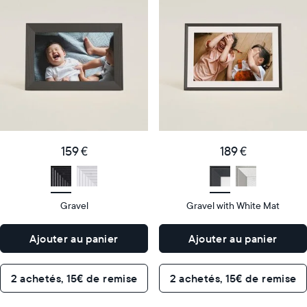
cadre
cadre
numérique
numérique
le
le
plus
plus
populaire
vendu
Product
Product
details
details
159
189
Price
Price
€
159 €
€
189 €
Display
10"
Display
10"
size
Diagonal
size
Diagonal
Gravel
Gravel with White Mat
Display
Display
HD
HD
type
type
Ajouter au panier
Ajouter au panier
26,6cm
26,6cm
×
×
Dimensions
18,5cm
Dimensions
18,5cm
2 achetés, 15€ de remise
2 achetés, 15€ de remise
×
×
5,3cm
5,3cm