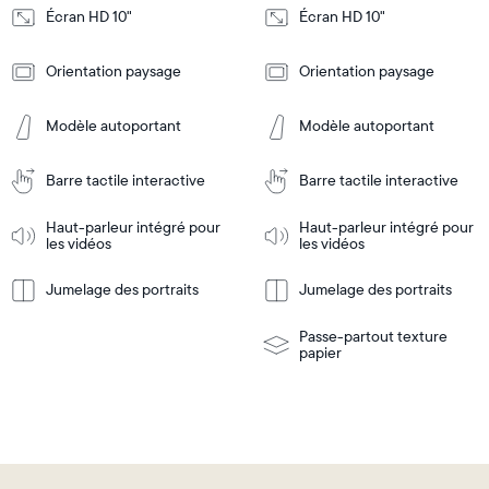
Écran HD 10"
Écran HD 10"
Design
Design
Orientation paysage
Orientation paysage
Frame
Frame
Features
Features
Modèle autoportant
Modèle autoportant
Barre tactile interactive
Barre tactile interactive
Ajouter
Ajouter
au
au
panier
panier
Haut-parleur intégré pour
Haut-parleur intégré pour
Tabletop
Tabletop
les vidéos
les vidéos
or
wall-
Jumelage des portraits
Jumelage des portraits
En
mount
En
Tabletop
Tabletop
savoir
savoir
or
plus
plus
wall-
Passe-partout texture
mount
papier