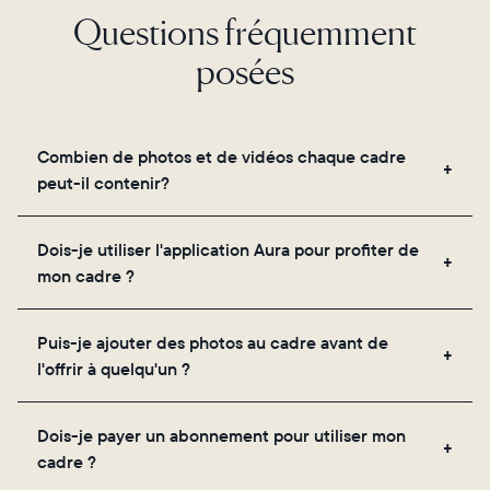
Questions fréquemment
posées
Combien de photos et de vidéos chaque cadre
peut-il contenir?
Les cadres utilisent le propre stockage cloud
Dois-je utiliser l'application Aura pour profiter de
sécurisé d'Aura, vous permettant d'ajouter un
mon cadre ?
nombre illimité de photos et de vidéos via
l'application, par e-mail, sur le web, à l'aide du
Oui, l'application Aura est nécessaire pour la
scanner intégré à l'application ou en les partageant
Puis-je ajouter des photos au cadre avant de
configuration, l'invitation des proches et le réglage
directement depuis votre pellicule.
l'offrir à quelqu'un ?
des paramètres de votre cadre.
Oui ! Vous pouvez précharger n'importe quel cadre
Dois-je payer un abonnement pour utiliser mon
Aura avec des photos, des vidéos et un message
cadre ?
personnalisé. Il vous suffit de scanner le QR code