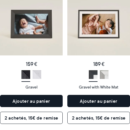
cadre
cadre
numérique
numérique
le
le
plus
plus
populaire
vendu
Product
Product
details
details
159
189
Price
Price
€
159 €
€
189 €
Display
10"
Display
10"
size
Diagonal
size
Diagonal
Gravel
Gravel with White Mat
Display
Display
HD
HD
type
type
Ajouter au panier
Ajouter au panier
26,6cm
26,6cm
×
×
Dimensions
18,5cm
Dimensions
18,5cm
2 achetés, 15€ de remise
2 achetés, 15€ de remise
×
×
5,3cm
5,3cm