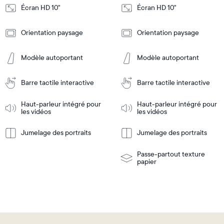
Écran HD 10"
Écran HD 10"
Design
Design
Orientation paysage
Orientation paysage
Frame
Frame
Features
Features
Modèle autoportant
Modèle autoportant
Barre tactile interactive
Barre tactile interactive
Ajouter
Ajouter
au
au
panier
panier
Haut-parleur intégré pour
Haut-parleur intégré pour
Tabletop
Tabletop
les vidéos
les vidéos
or
wall-
Jumelage des portraits
Jumelage des portraits
En
mount
En
Tabletop
Tabletop
savoir
savoir
or
plus
plus
wall-
Passe-partout texture
mount
papier