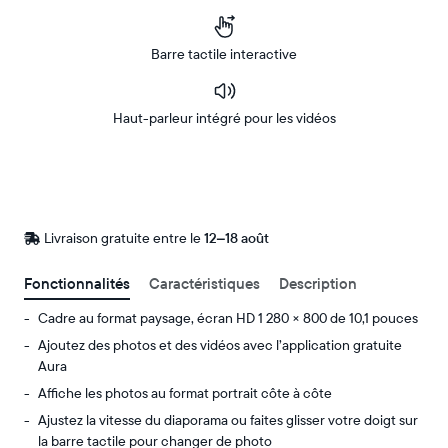
Barre tactile interactive
Haut-parleur intégré pour les vidéos
Acheter
Sur
Amazon
Livraison gratuite entre le
Livraison
12–18 août
gratuite
d’ici
Fonctionnalités
Caractéristiques
Description
le
Cadre au format paysage, écran HD 1 280 × 800 de 10,1 pouces
Ajoutez des photos et des vidéos avec l’application gratuite
Aura
Affiche les photos au format portrait côte à côte
Ajustez la vitesse du diaporama ou faites glisser votre doigt sur
la barre tactile pour changer de photo