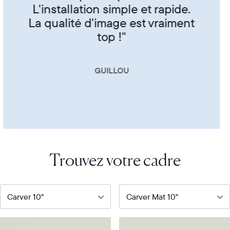
CORINNE
Trouvez votre cadre
Notre
Notre