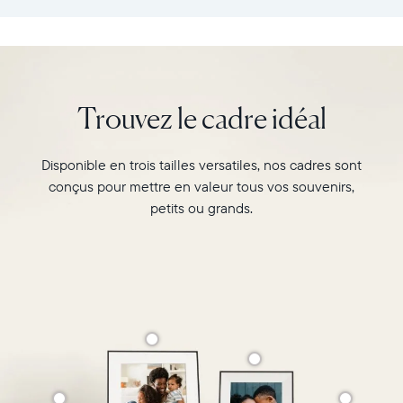
:
vos
26,6cm
souvenirs
×
préférés
18,5cm
avec
×
l’écran
Trouvez le cadre idéal
5,3cm
de
Poids
10"
:
du
Disponible en trois tailles versatiles, nos cadres sont
730g
cadre
conçus pour mettre en valeur tous vos souvenirs,
Carver,
Wi-
Matte
petits ou grands.
Fi
au
:
format
routeur
paysage.
de
Regardez-
diffusion
le
de
associer
2,4
deux
GHz
photos
Compatibilité
au
:
format