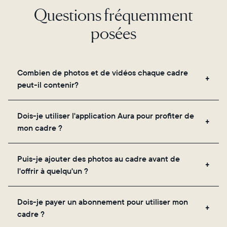
Questions fréquemment
posées
Combien de photos et de vidéos chaque cadre
peut-il contenir?
Les cadres utilisent le propre stockage cloud
Dois-je utiliser l'application Aura pour profiter de
sécurisé d'Aura, vous permettant d'ajouter un
mon cadre ?
nombre illimité de photos et de vidéos via
l'application, par e-mail, sur le web, à l'aide du
Oui, l'application Aura est nécessaire pour la
scanner intégré à l'application ou en les partageant
Puis-je ajouter des photos au cadre avant de
configuration, l'invitation des proches et le réglage
directement depuis votre pellicule.
l'offrir à quelqu'un ?
des paramètres de votre cadre.
Oui ! Vous pouvez précharger n'importe quel cadre
Dois-je payer un abonnement pour utiliser mon
Aura avec des photos, des vidéos et un message
cadre ?
personnalisé. Il vous suffit de scanner le QR code