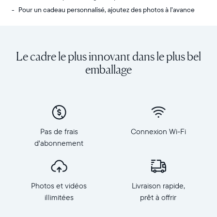
Pour un cadeau personnalisé, ajoutez des photos à l’avance
Envoyez
Écran
des
:
photos
diagonale
Le cadre le plus innovant dans le plus bel
de
de
votre
10,1
emballage
téléphone
pouces,
vers
orientation
Carver,
paysage
notre
Résolution
cadre
:
connecté
1
Pas de frais
Connexion Wi-Fi
au
280
d'abonnement
Wi-
×
Fi
800,
au
150
top
PPP
Photos et vidéos
Livraison rapide,
des
Dimensions
ventes.
illimitées
prêt à offrir
du
Revivez
cadre
tous