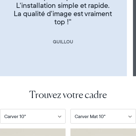
CORINNE
Trouvez votre cadre
Notre
Notre