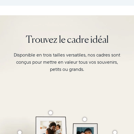
:
vos
26,6cm
souvenirs
×
préférés
18,5cm
avec
×
l’écran
Trouvez le cadre idéal
5,3cm
de
Poids
10"
:
du
Disponible en trois tailles versatiles, nos cadres sont
730g
cadre
conçus pour mettre en valeur tous vos souvenirs,
Carver,
Wi-
Matte
petits ou grands.
Fi
au
:
format
routeur
paysage.
de
Regardez-
diffusion
le
de
associer
2,4
deux
GHz
photos
Compatibilité
au
:
format