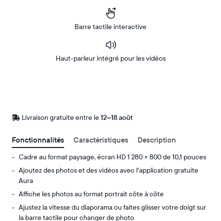
Barre tactile interactive
Haut-parleur intégré pour les vidéos
Acheter
Sur
Amazon
Livraison gratuite entre le
Livraison
12–18 août
gratuite
d’ici
Fonctionnalités
Caractéristiques
Description
le
Cadre au format paysage, écran HD 1 280 × 800 de 10,1 pouces
Ajoutez des photos et des vidéos avec l’application gratuite
Aura
Affiche les photos au format portrait côte à côte
Ajustez la vitesse du diaporama ou faites glisser votre doigt sur
la barre tactile pour changer de photo