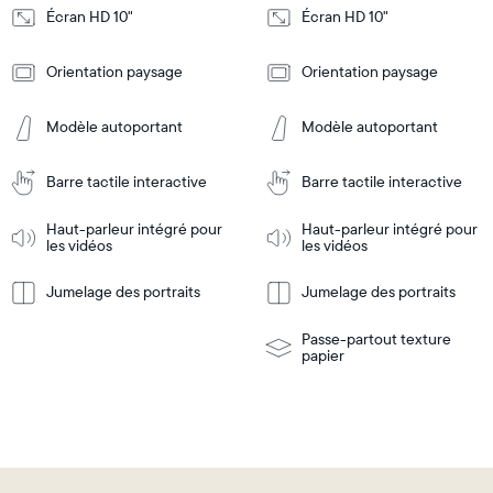
Écran HD 10"
Écran HD 10"
Design
Design
Orientation paysage
Orientation paysage
Frame
Frame
Features
Features
Modèle autoportant
Modèle autoportant
Barre tactile interactive
Barre tactile interactive
Ajouter
Ajouter
au
au
panier
panier
Haut-parleur intégré pour
Haut-parleur intégré pour
Tabletop
Tabletop
les vidéos
les vidéos
or
wall-
Jumelage des portraits
Jumelage des portraits
En
mount
En
Tabletop
Tabletop
savoir
savoir
or
plus
plus
wall-
Passe-partout texture
mount
papier