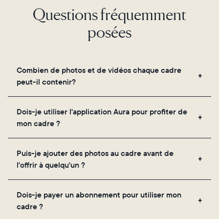
Questions fréquemment
posées
Combien de photos et de vidéos chaque cadre
peut-il contenir?
Les cadres utilisent le propre stockage cloud
Dois-je utiliser l'application Aura pour profiter de
sécurisé d'Aura, vous permettant d'ajouter un
mon cadre ?
nombre illimité de photos et de vidéos via
l'application, par e-mail, sur le web, à l'aide du
Oui, l'application Aura est nécessaire pour la
scanner intégré à l'application ou en les partageant
Puis-je ajouter des photos au cadre avant de
configuration, l'invitation des proches et le réglage
directement depuis votre pellicule.
l'offrir à quelqu'un ?
des paramètres de votre cadre.
Oui ! Vous pouvez précharger n'importe quel cadre
Dois-je payer un abonnement pour utiliser mon
Aura avec des photos, des vidéos et un message
cadre ?
personnalisé. Il vous suffit de scanner le QR code