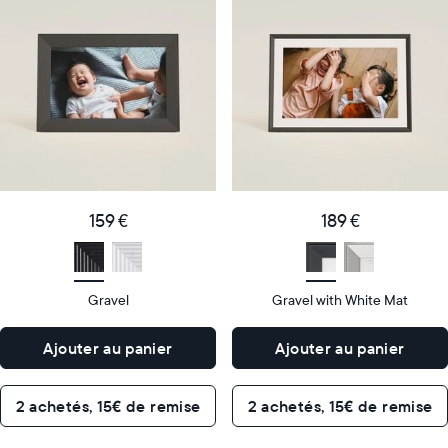
cadre
cadre
numérique
numérique
le
le
plus
plus
populaire
vendu
Product
Product
details
details
159
189
Price
Price
€
159 €
€
189 €
Display
10"
Display
10"
size
Diagonal
size
Diagonal
Gravel
Gravel with White Mat
Display
Display
HD
HD
type
type
Ajouter au panier
Ajouter au panier
26,6cm
26,6cm
×
×
Dimensions
18,5cm
Dimensions
18,5cm
2 achetés, 15€ de remise
2 achetés, 15€ de remise
×
×
5,3cm
5,3cm