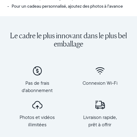
Pour un cadeau personnalisé, ajoutez des photos à l’avance
Envoyez
Écran
des
:
photos
diagonale
Le cadre le plus innovant dans le plus bel
de
de
votre
10,1
emballage
téléphone
pouces,
vers
orientation
Carver,
paysage
notre
Résolution
cadre
:
connecté
1
Pas de frais
Connexion Wi-Fi
au
280
d'abonnement
Wi-
×
Fi
800,
au
150
top
PPP
Photos et vidéos
Livraison rapide,
des
Dimensions
ventes.
illimitées
prêt à offrir
du
Revivez
cadre
tous