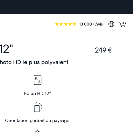
0
13 000+ Avis
12"
249 €
€
hoto HD le plus polyvalent
Écran HD 12"
Orientation portrait ou paysage