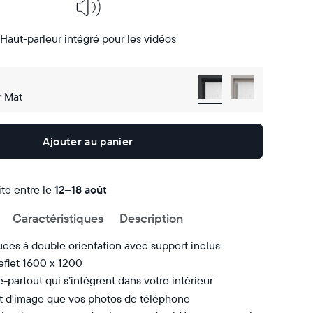
Haut-parleur intégré pour les vidéos
r Mat
Ajouter au panier
ite entre le
Livraison
12–18 août
gratuite
Caractéristiques
Description
d’ici
le
ces à double orientation avec support inclus
eflet 1600 x 1200
e-partout qui s’intègrent dans votre intérieur
 d'image que vos photos de téléphone