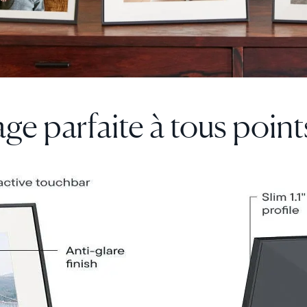
de
partage
de
photo
Choisir la langue:
inédite
ge parfaite
à tous point
Continuer