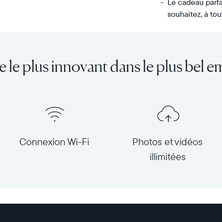
Le cadeau parfa
souhaitez, à tou
Transférez
Écran :
un
11,8"
nombre
(diagonale
e le plus innovant dans le plus bel e
illimité
30
de
cm),
photos
double
et
orientation
de
Résolution :
vidéos
1 600
de
x
Connexion Wi-Fi
Photos et vidéos
votre
1 200
illimitées
téléphone
Dimensions
à
du
l’Aspen,
cadre :
le
32,3
cadre
x
HD
25,7