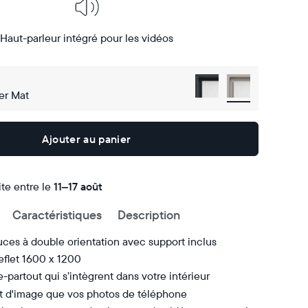
Haut-parleur intégré pour les vidéos
er Mat
Ajouter au panier
ite entre le
Livraison
11–17 août
gratuite
Caractéristiques
Description
d’ici
le
ces à double orientation avec support inclus
eflet 1600 x 1200
e-partout qui s’intègrent dans votre intérieur
 d'image que vos photos de téléphone