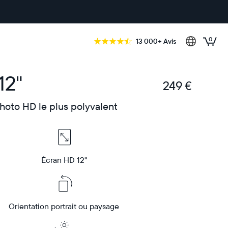
0
13 000+ Avis
12"
249 €
€
hoto HD le plus polyvalent
Écran HD 12"
Orientation portrait ou paysage