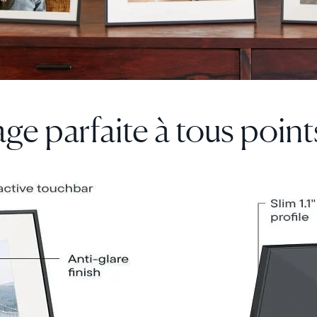
de
partage
de
photo
Choisir la langue:
inédite
ge parfaite
à tous point
Continuer