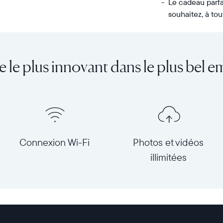
Le cadeau parfa
souhaitez, à tou
Transférez
Écran :
un
11,8"
nombre
(diagonale
e le plus innovant dans le plus bel e
illimité
30
de
cm),
photos
double
et
orientation
de
Résolution :
vidéos
1 600
de
x
Connexion Wi-Fi
Photos et vidéos
votre
1 200
illimitées
téléphone
Dimensions
à
du
l’Aspen,
cadre :
le
32,3
cadre
x
HD
25,7