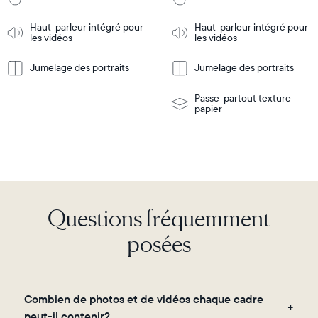
au
au
panier
panier
Haut-parleur intégré pour
Haut-parleur intégré pour
Tabletop
Tabletop
les vidéos
les vidéos
or
wall-
Jumelage des portraits
Jumelage des portraits
En
mount
En
Tabletop
Tabletop
savoir
savoir
or
plus
plus
wall-
Passe-partout texture
mount
papier
Questions fréquemment
posées
Combien de photos et de vidéos chaque cadre
peut-il contenir?