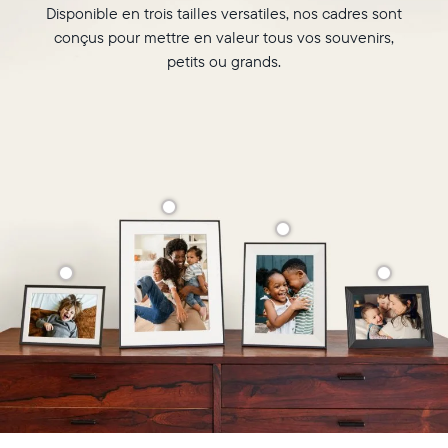
de
Disponible en trois tailles versatiles, nos cadres sont
photo
conçus pour mettre en valeur tous vos souvenirs,
inédite
petits ou grands.
Sélectionnez votre localisation
Actuelle
France
Français
Choisissez votre localisation
Choisir la langue: