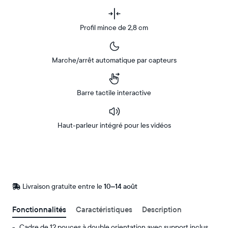
Profil mince de 2,8 cm
Marche/arrêt automatique par capteurs
Barre tactile interactive
Haut-parleur intégré pour les vidéos
Acheter
Sur
Amazon
Livraison gratuite entre le
Livraison
10–14 août
gratuite
d’ici
Fonctionnalités
Caractéristiques
Description
le
Cadre de 12 pouces à double orientation avec support inclus