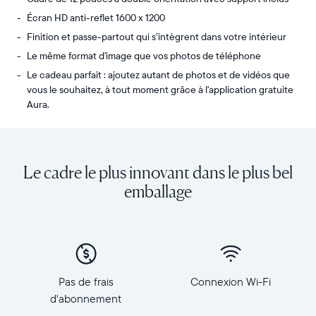
Écran HD anti-reflet 1600 x 1200
Finition et passe-partout qui s’intègrent dans votre intérieur
Le même format d'image que vos photos de téléphone
Le cadeau parfait : ajoutez autant de photos et de vidéos que
vous le souhaitez, à tout moment grâce à l'application gratuite
Aura.
Transférez
Écran :
un
11,8"
nombre
(diagonale
Le cadre le plus innovant dans le plus bel
illimité
30
de
cm),
emballage
photos
double
et
orientation
de
Résolution :
vidéos
1 600
de
x
votre
1 200
Pas de frais
Connexion Wi-Fi
téléphone
Dimensions
d'abonnement
à
du