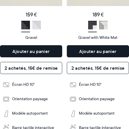
159
189
Price
Price
€
159 €
€
189 €
Display
10"
Display
10"
size
Diagonal
size
Diagonal
Gravel
Gravel with White Mat
Display
Display
HD
HD
type
type
Ajouter au panier
Ajouter au panier
26,6cm
26,6cm
×
×
Dimensions
18,5cm
Dimensions
18,5cm
2 achetés, 15€ de remise
2 achetés, 15€ de remise
×
×
5,3cm
5,3cm
Écran HD 10"
Écran HD 10"
Design
Design
Orientation paysage
Orientation paysage
Frame
Frame
Features
Features
Modèle autoportant
Modèle autoportant
Barre tactile interactive
Barre tactile interactive
Ajouter
Ajouter