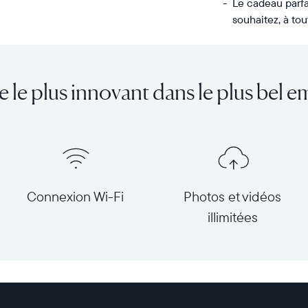
Le cadeau parfa
souhaitez, à tou
Transférez
Écran :
un
11,8"
nombre
(diagonale
e le plus innovant dans le plus bel e
illimité
30
de
cm),
photos
double
et
orientation
de
Résolution :
vidéos
1 600
de
x
Connexion Wi-Fi
Photos et vidéos
votre
1 200
illimitées
téléphone
Dimensions
à
du
l’Aspen,
cadre :
le
32,3
cadre
x
HD
25,7