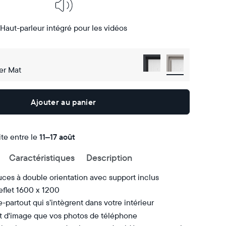
Haut-parleur intégré pour les vidéos
er Mat
Ajouter au panier
ite entre le
Livraison
11–17 août
gratuite
Caractéristiques
Description
d’ici
le
ces à double orientation avec support inclus
eflet 1600 x 1200
e-partout qui s’intègrent dans votre intérieur
 d'image que vos photos de téléphone