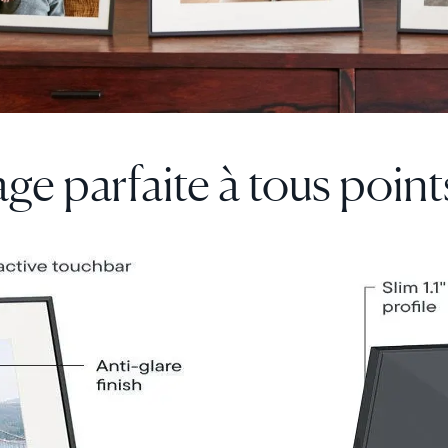
de
partage
de
photo
Choisir la langue:
inédite
ge parfaite
à tous point
Continuer