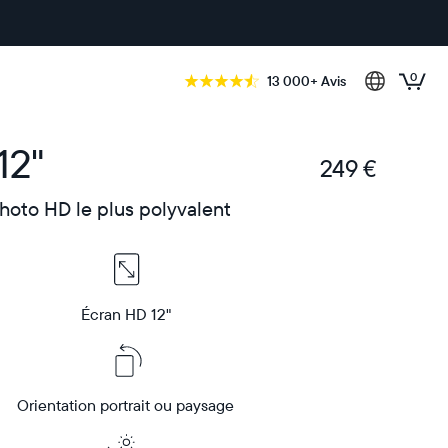
0
13 000+ Avis
12"
249 €
€
hoto HD le plus polyvalent
Écran HD 12"
Orientation portrait ou paysage