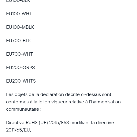
EU100-BLK
France
Français
EU100-WHT
EU100-MBLK
Choisissez votre localisation
EU700-BLK
EU700-WHT
Choisir la langue:
EU200-GRPS
EU200-WHTS
Continuer
Les objets de la déclaration décrite ci-dessus sont
conformes à la loi en vigueur relative à l’harmonisation
communautaire :
Directive RoHS (UE) 2015/863 modifiant la directive
2011/65/EU,