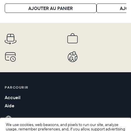
AJOUTER AU PANIER
AJOU
Continuer
PARCOURIR
Accueil
Aide
We use cookies, web beacons, and pixels to run our site, analyze
usage, remember preferences, and, if you allow, support advertising