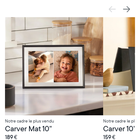
OFFRE
OFFRE
0 € OFFERTS
0 € OFFERTS
Sélectionnez votre localisation
Actuelle
France
Français
Choisissez votre localisation
Notre cadre le plus vendu
Notre cadre le plus
Carver Mat 10"
Carver 10"
189 €
159 €
Choisir la langue: