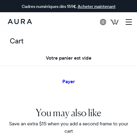
Cadres numériques dès 159€.
Acheter maintenant
0
Aura Frames
Cart
Votre panier est vide
Sous-total
Réductions
Taxes estimées
Calculé au moment du règlement
Total estimé
EXPÉDITION
Expédition
Ajouter
Gratuit
Livraison
TOUJOURS
un
gratuite
GRATUITE.
code
Payer
RETOURS
entre le
Livraison
promo
FACILES.
11–17
gratuite
août
entre
BUNDLE
le
You may also like
Save an extra $15 when you add a second frame to your
cart