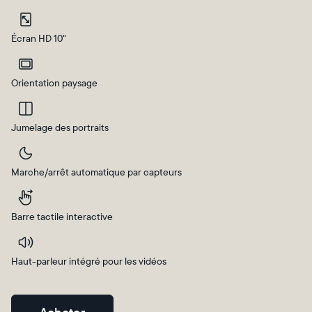
Sélectionnez votre localisation
Écran HD 10"
Actuelle
Orientation paysage
France
Français
Choisissez votre localisation
Jumelage des portraits
Marche/arrêt automatique par capteurs
Choisir la langue:
Barre tactile interactive
Haut-parleur intégré pour les vidéos
Continuer