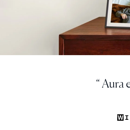
“ Je peux en
la chemin