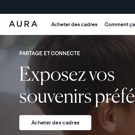
Acheter des cadres
Comment ça
Aura Frames
PARTAGE ET CONNECTE
Exposez vos
souvenirs préfé
Acheter des cadres