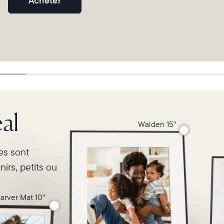
Acheter
al
Walden 15"
res sont
irs, petits ou
arver Mat 10"