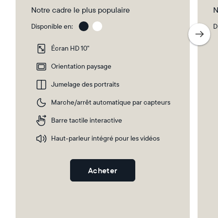
Notre cadre le plus populaire
N
Disponible en:
D
Gravel
Gra
wit
Écran HD 10"
Whi
Ma
Orientation paysage
Jumelage des portraits
Sélectionnez votre localisation
Marche/arrêt automatique par capteurs
Barre tactile interactive
Actuelle
Haut-parleur intégré pour les vidéos
France
Français
Choisissez votre localisation
Acheter
Choisir la langue: