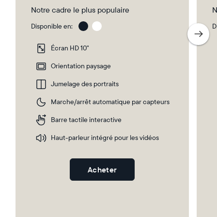
Notre cadre le plus populaire
N
Disponible en:
D
Gravel
Gra
wit
Écran HD 10"
Whi
Ma
Orientation paysage
Jumelage des portraits
Sélectionnez votre localisation
Marche/arrêt automatique par capteurs
Barre tactile interactive
Actuelle
Haut-parleur intégré pour les vidéos
France
Français
Choisissez votre localisation
Acheter
Choisir la langue: