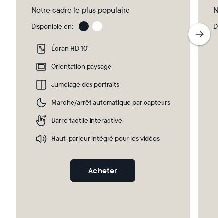
Notre cadre le plus populaire
N
Disponible en:
D
Gravel
Gra
wit
Écran HD 10"
Whi
Ma
Orientation paysage
Jumelage des portraits
Sélectionnez votre localisation
Marche/arrêt automatique par capteurs
Barre tactile interactive
Actuelle
Haut-parleur intégré pour les vidéos
France
Français
Choisissez votre localisation
Acheter
Choisir la langue: