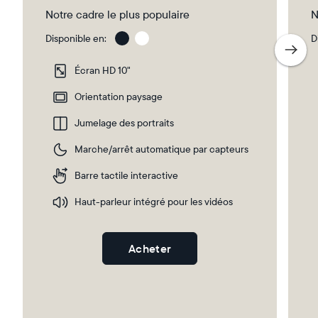
Notre cadre le plus populaire
N
Disponible en:
D
Gravel
Gra
wit
Écran HD 10"
Whi
Ma
Orientation paysage
Jumelage des portraits
Sélectionnez votre localisation
Marche/arrêt automatique par capteurs
Barre tactile interactive
Actuelle
Haut-parleur intégré pour les vidéos
France
Français
Choisissez votre localisation
Acheter
Choisir la langue: