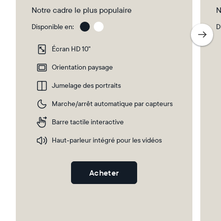
Notre cadre le plus populaire
N
Disponible en:
D
Gravel
Gra
wit
Écran HD 10"
Whi
Ma
Orientation paysage
Jumelage des portraits
Sélectionnez votre localisation
Marche/arrêt automatique par capteurs
Barre tactile interactive
Actuelle
Haut-parleur intégré pour les vidéos
France
Français
Choisissez votre localisation
Acheter
Choisir la langue: